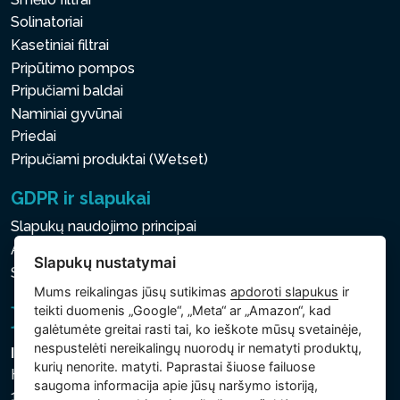
Solinatoriai
Kasetiniai filtrai
Pripūtimo pompos
Pripučiami baldai
Naminiai gyvūnai
Priedai
Pripučiami produktai (Wetset)
GDPR ir slapukai
Slapukų naudojimo principai
Asmens ir kitų tvarkomų duomenų apsaugos politika
Slapukų nustatymai
Slapukų nustatymai
Mums reikalingas jūsų sutikimas
apdoroti slapukus
ir
teikti duomenis „Google“, „Meta“ ar „Amazon“, kad
galėtumėte greitai rasti tai, ko ieškote mūsų svetainėje,
nespustelėti nereikalingų nuorodų ir nematyti produktų,
Intex Trading, s.r.o.
kurių nenorite. matyti. Paprastai šiuose failuose
Hradecká 2526/3
saugoma informacija apie jūsų naršymo istoriją,
130 00 Praha 3