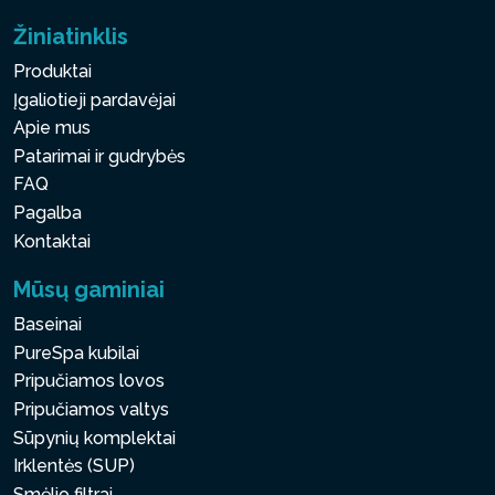
Žiniatinklis
Produktai
Įgaliotieji pardavėjai
Apie mus
Patarimai ir gudrybės
FAQ
Pagalba
Kontaktai
Mūsų gaminiai
Baseinai
PureSpa kubilai
Pripučiamos lovos
Pripučiamos valtys
Sūpynių komplektai
Irklentės (SUP)
Smėlio filtrai