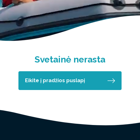
Svetainė nerasta
Eikite į pradžios puslapį