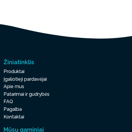
Žiniatinklis
Produktai
Įgaliotieji pardavėjai
Apie mus
Patarimai ir gudrybės
FAQ
Pagalba
Kontaktai
Mūsų gaminiai