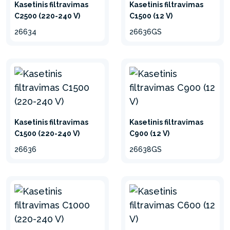
Kasetinių filtrų siurbliai
Kasetinis filtravimas
Kasetinis filtravimas
C2500 (220-240 V)
C1500 (12 V)
Siurblio prijungimas ir valdymas yra nesudėtingi.
26634
26636GS
Po to pakanka paprasčiausiai pakeisti kasetės
įdėklą tuomet, kai yra pernelyg užsikimšęs, ir
galėsite toliau mėgautis šviežiu vandeniu be
nešvarumų.
Kasetinis filtravimas
Kasetinis filtravimas
C1500 (220-240 V)
C900 (12 V)
26636
26638GS