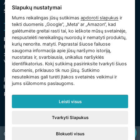
Asmens ir kitų tvarkomų duomenų apsaugos politika
Slapukų nustatymai
Slapukų nustatymai
Mums reikalingas jūsų sutikimas
apdoroti slapukus
ir
teikti duomenis „Google“, „Meta“ ar „Amazon“, kad
galėtumėte greitai rasti tai, ko ieškote mūsų svetainėje,
nespustelėti nereikalingų nuorodų ir nematyti produktų,
Intex Trading, s.r.o.
kurių nenorite. matyti. Paprastai šiuose failuose
Hradecká 2526/3
saugoma informacija apie jūsų naršymo istoriją,
130 00 Praha 3
nuostatas ir, svarbiausia, unikalius naršyklės
Vinohrady - Česká republika
identifikatorius. Kokį sutikimą pasirinksite tvarkyti šiuos
duomenis, priklauso tik nuo jūsų. Sutikimo
nesuteikimas gali turėti įtakos svetainės veikimui ir
Įmonė įregistruota Prahos miesto teisme, C skyriuje,
jums siūlomoms paslaugoms.
bylos numeris 74759. regsitracijos numeris: 26150808,
PVM kodas: CZ26150808.
Leisti visus
Tvarkyti Slapukus
Blokuoti visus
Copyright © 2026 INTEX TRADING s.r.o. All rights reserved.