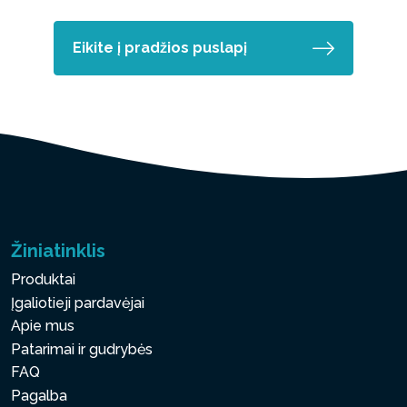
Eikite į pradžios puslapį
Žiniatinklis
Produktai
Įgaliotieji pardavėjai
Apie mus
Patarimai ir gudrybės
FAQ
Pagalba