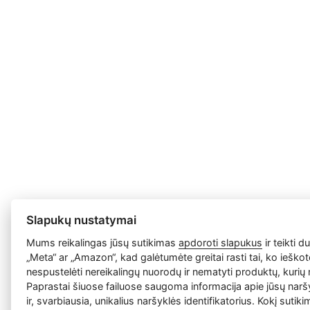
Slapukų nustatymai
Mums reikalingas jūsų sutikimas
apdoroti slapukus
ir teikti 
„Meta“ ar „Amazon“, kad galėtumėte greitai rasti tai, ko ieško
nespustelėti nereikalingų nuorodų ir nematyti produktų, kurių 
Paprastai šiuose failuose saugoma informacija apie jūsų narš
ir, svarbiausia, unikalius naršyklės identifikatorius. Kokį sutiki