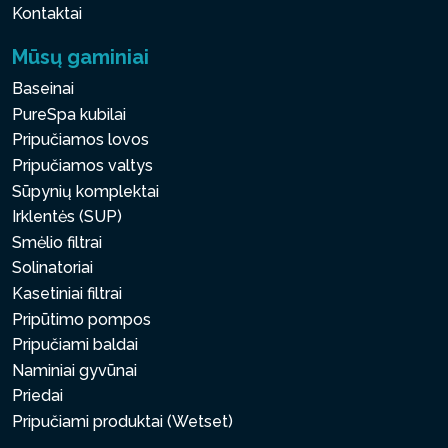
Kontaktai
Mūsų gaminiai
Baseinai
PureSpa kubilai
Pripučiamos lovos
Pripučiamos valtys
Sūpynių komplektai
Irklentės (SUP)
Smėlio filtrai
Solinatoriai
Kasetiniai filtrai
Pripūtimo pompos
Pripučiami baldai
Naminiai gyvūnai
Priedai
Pripučiami produktai (Wetset)