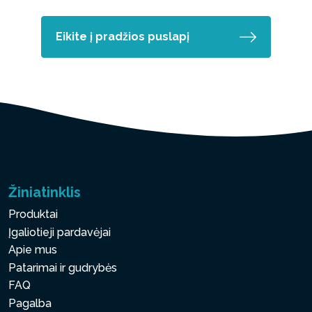
Eikite į pradžios puslapį
Žiniatinklis
Produktai
Įgaliotieji pardavėjai
Apie mus
Patarimai ir gudrybės
FAQ
Pagalba