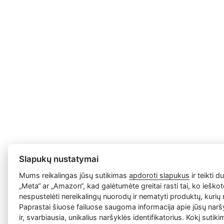
Slapukų nustatymai
Mums reikalingas jūsų sutikimas
apdoroti slapukus
ir teikti 
„Meta“ ar „Amazon“, kad galėtumėte greitai rasti tai, ko ieško
nespustelėti nereikalingų nuorodų ir nematyti produktų, kurių 
Paprastai šiuose failuose saugoma informacija apie jūsų narš
ir, svarbiausia, unikalius naršyklės identifikatorius. Kokį sutiki