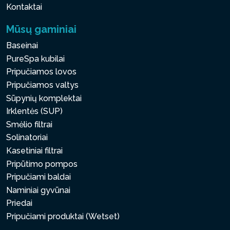
Kontaktai
Mūsų gaminiai
Baseinai
PureSpa kubilai
Pripučiamos lovos
Pripučiamos valtys
Sūpynių komplektai
Irklentės (SUP)
Smėlio filtrai
Solinatoriai
Kasetiniai filtrai
Pripūtimo pompos
Pripučiami baldai
Naminiai gyvūnai
Priedai
Pripučiami produktai (Wetset)