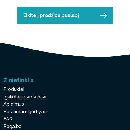
Eikite į pradžios puslapį
Žiniatinklis
Produktai
Įgaliotieji pardavėjai
Apie mus
Patarimai ir gudrybės
FAQ
Pagalba