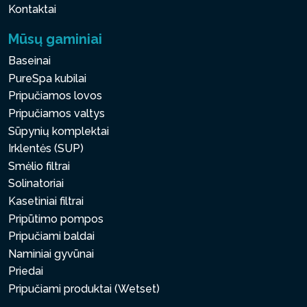
Kontaktai
Mūsų gaminiai
Baseinai
PureSpa kubilai
Pripučiamos lovos
Pripučiamos valtys
Sūpynių komplektai
Irklentės (SUP)
Smėlio filtrai
Solinatoriai
Kasetiniai filtrai
Pripūtimo pompos
Pripučiami baldai
Naminiai gyvūnai
Priedai
Pripučiami produktai (Wetset)