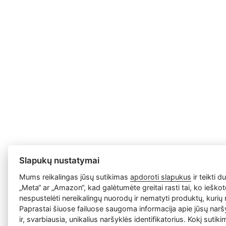
Slapukų nustatymai
Mums reikalingas jūsų sutikimas
apdoroti slapukus
ir teikti 
„Meta“ ar „Amazon“, kad galėtumėte greitai rasti tai, ko ieško
nespustelėti nereikalingų nuorodų ir nematyti produktų, kurių 
Paprastai šiuose failuose saugoma informacija apie jūsų narš
ir, svarbiausia, unikalius naršyklės identifikatorius. Kokį sutiki