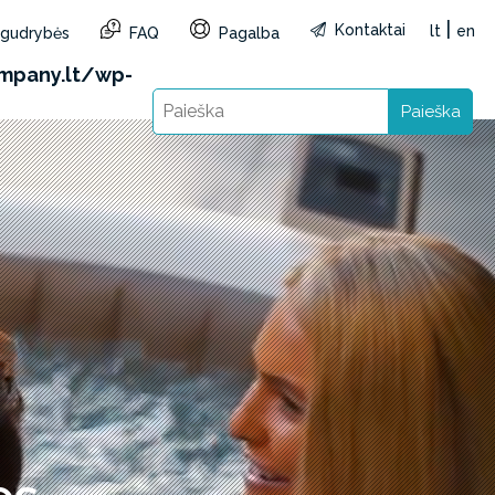
|
Kontaktai
lt
en
r gudrybės
FAQ
Pagalba
reg=LT&lang=lt): Failed to open stream: HTTP
mpany.lt/wp-
Paieška