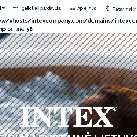
i
Įgaliotieji pardavėjai
Apie mus
Patarimai i
com/admin/product/api.php?id=104&not_use_region=1&
w/vhosts/intexcompany.com/domains/intexco
hp
on line
58