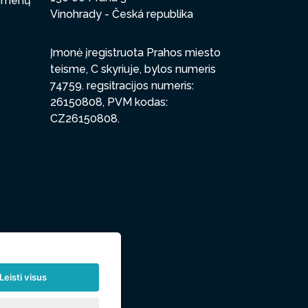
uomenų
Vinohrady - Česká republika
Įmonė įregistruota Prahos miesto
teisme, C skyriuje, bylos numeris
74759. regsitracijos numeris:
26150808, PVM kodas:
CZ26150808.
Leisti visus