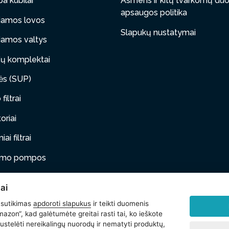
a kubilai
Asmens ir kitų tvarkomų d
apsaugos politika
iamos lovos
Slapukų nustatymai
iamos valtys
ų komplektai
tės (SUP)
filtrai
oriai
ai filtrai
timo pompos
iami baldai
ai
ai gyvūnai
 sutikimas
apdoroti slapukus
ir teikti duomenis
azon“, kad galėtumėte greitai rasti tai, ko ieškote
i
stelėti nereikalingų nuorodų ir nematyti produktų,