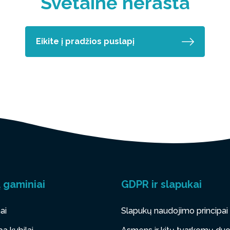
Svetainė nerasta
Eikite į pradžios puslapį
 gaminiai
GDPR ir slapukai
ai
Slapukų naudojimo principai