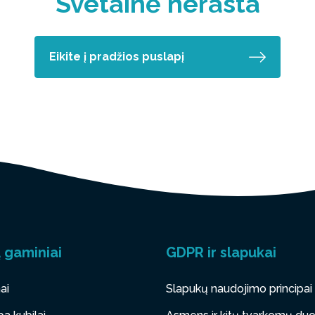
Svetainė nerasta
Eikite į pradžios puslapį
 gaminiai
GDPR ir slapukai
ai
Slapukų naudojimo principai