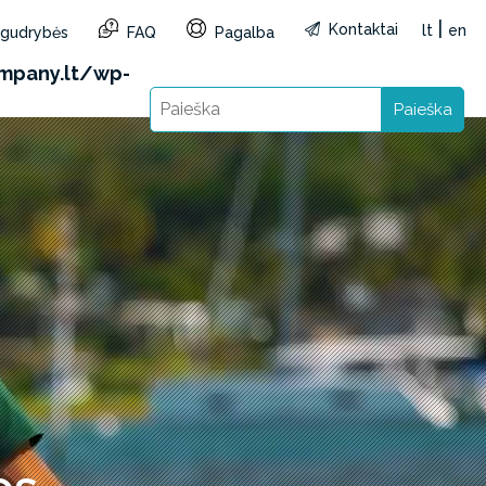
|
Kontaktai
lt
en
r gudrybės
FAQ
Pagalba
reg=LT&lang=lt): Failed to open stream: HTTP
mpany.lt/wp-
Paieška