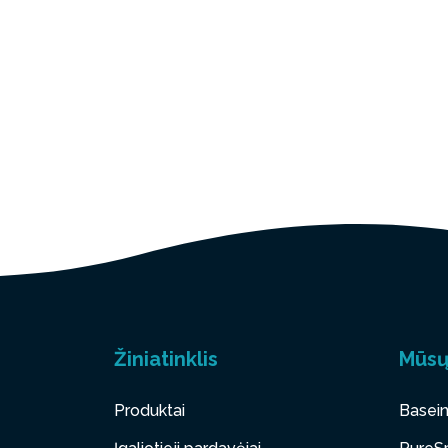
Žiniatinklis
Mūsų
Produktai
Basein