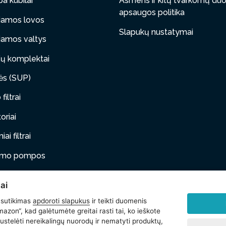
a kubilai
Asmens ir kitų tvarkomų d
apsaugos politika
iamos lovos
Slapukų nustatymai
iamos valtys
ų komplektai
tės (SUP)
filtrai
oriai
ai filtrai
timo pompos
iami baldai
ai
ai gyvūnai
 sutikimas
apdoroti slapukus
ir teikti duomenis
azon“, kad galėtumėte greitai rasti tai, ko ieškote
i
stelėti nereikalingų nuorodų ir nematyti produktų,