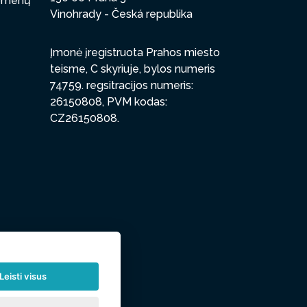
uomenų
Vinohrady - Česká republika
Įmonė įregistruota Prahos miesto
teisme, C skyriuje, bylos numeris
74759. regsitracijos numeris:
26150808, PVM kodas:
CZ26150808.
Leisti visus