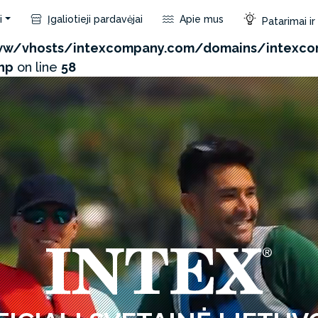
i
Įgaliotieji pardavėjai
Apie mus
Patarimai i
com/admin/product/api.php?id=134&not_use_region=1&
w/vhosts/intexcompany.com/domains/intexco
hp
on line
58