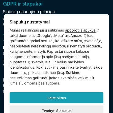
GDPR ir slapukai
Slapukų naudojimo principai
Asmens ir kitų tvarkomų duomenų apsaugos politika
Slapukų nustatymai
Slapukų nustatymai
Mums reikalingas jūsų sutikimas
apdoroti slapukus
ir
teikti duomenis „Google“, „Meta“ ar „Amazon“, kad
galėtumėte greitai rasti tai, ko ieškote mūsų svetainėje,
nespustelėti nereikalingų nuorodų ir nematyti produktų,
Intex Trading, s.r.o.
kurių nenorite. matyti. Paprastai šiuose failuose
Hradecká 2526/3
saugoma informacija apie jūsų naršymo istoriją,
130 00 Praha 3
nuostatas ir, svarbiausia, unikalius naršyklės
Vinohrady - Česká republika
identifikatorius. Kokį sutikimą pasirinksite tvarkyti šiuos
duomenis, priklauso tik nuo jūsų. Sutikimo
nesuteikimas gali turėti įtakos svetainės veikimui ir
Įmonė įregistruota Prahos miesto teisme, C skyriuje,
jums siūlomoms paslaugoms.
bylos numeris 74759. regsitracijos numeris: 26150808,
PVM kodas: CZ26150808.
Leisti visus
Tvarkyti Slapukus