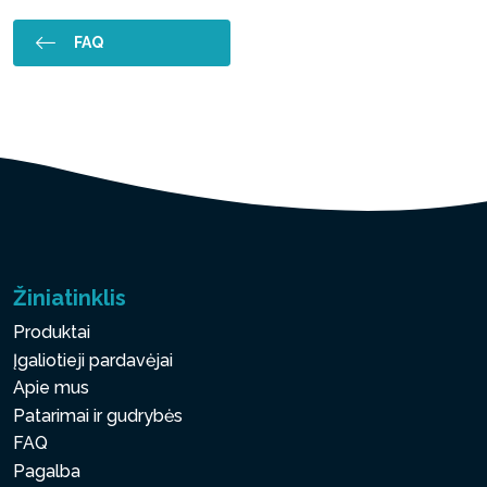
FAQ
Žiniatinklis
Produktai
Įgaliotieji pardavėjai
Apie mus
Patarimai ir gudrybės
FAQ
Pagalba