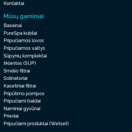
Kontaktai
Mūsų gaminiai
Baseinai
PureSpa kubilai
Pripučiamos lovos
Pripučiamos valtys
Sūpynių komplektai
Irklentės (SUP)
Smėlio filtrai
Solinatoriai
Kasetiniai filtrai
Pripūtimo pompos
Pripučiami baldai
Naminiai gyvūnai
Priedai
Pripučiami produktai (Wetset)