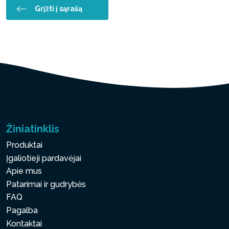
Grįžti į sąrašą
Žiniatinklis
Produktai
Įgaliotieji pardavėjai
Apie mus
Patarimai ir gudrybės
FAQ
Pagalba
Kontaktai