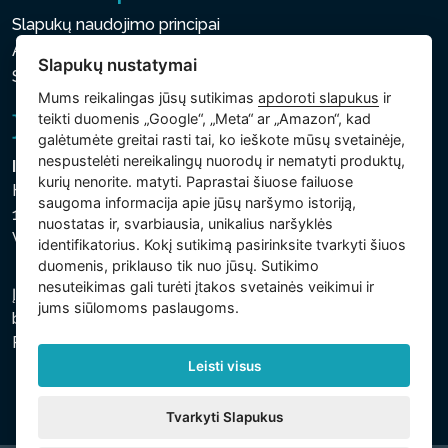
Slapukų naudojimo principai
Asmens ir kitų tvarkomų duomenų apsaugos politika
Slapukų nustatymai
Slapukų nustatymai
Mums reikalingas jūsų sutikimas
apdoroti slapukus
ir
teikti duomenis „Google“, „Meta“ ar „Amazon“, kad
galėtumėte greitai rasti tai, ko ieškote mūsų svetainėje,
nespustelėti nereikalingų nuorodų ir nematyti produktų,
Intex Trading, s.r.o.
kurių nenorite. matyti. Paprastai šiuose failuose
Hradecká 2526/3
saugoma informacija apie jūsų naršymo istoriją,
130 00 Praha 3
nuostatas ir, svarbiausia, unikalius naršyklės
Vinohrady - Česká republika
identifikatorius. Kokį sutikimą pasirinksite tvarkyti šiuos
duomenis, priklauso tik nuo jūsų. Sutikimo
nesuteikimas gali turėti įtakos svetainės veikimui ir
Įmonė įregistruota Prahos miesto teisme, C skyriuje,
jums siūlomoms paslaugoms.
bylos numeris 74759. regsitracijos numeris: 26150808,
PVM kodas: CZ26150808.
Leisti visus
Tvarkyti Slapukus