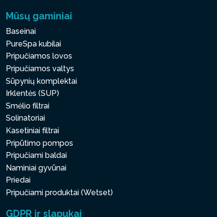
Mūsų gaminiai
Baseinai
PureSpa kubilai
Pripučiamos lovos
Pripučiamos valtys
Sūpynių komplektai
Irklentės (SUP)
Smėlio filtrai
Solinatoriai
Kasetiniai filtrai
Pripūtimo pompos
Pripučiami baldai
Naminiai gyvūnai
Priedai
Pripučiami produktai (Wetset)
GDPR ir slapukai