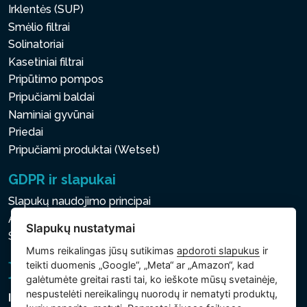
Irklentės (SUP)
Smėlio filtrai
Solinatoriai
Kasetiniai filtrai
Pripūtimo pompos
Pripučiami baldai
Naminiai gyvūnai
Priedai
Pripučiami produktai (Wetset)
GDPR ir slapukai
Slapukų naudojimo principai
Asmens ir kitų tvarkomų duomenų apsaugos politika
Slapukų nustatymai
Slapukų nustatymai
Mums reikalingas jūsų sutikimas
apdoroti slapukus
ir
teikti duomenis „Google“, „Meta“ ar „Amazon“, kad
galėtumėte greitai rasti tai, ko ieškote mūsų svetainėje,
nespustelėti nereikalingų nuorodų ir nematyti produktų,
Intex Trading, s.r.o.