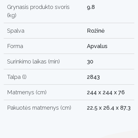
Grynasis produkto svoris
9.8
(kg)
Spalva
Rožinė
Forma
Apvalus
Surinkimo laikas (min)
30
Talpa (l)
2843
Matmenys (cm)
244 x 244 x 76
Pakuotės matmenys (cm)
22.5 x 26.4 x 87.3