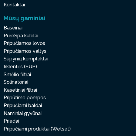
Kontaktai
Mūsų gaminiai
Baseinai
PureSpa kubilai
Pripučiamos lovos
Pripučiamos valtys
Sūpynių komplektai
Irklentės (SUP)
Smėlio filtrai
Solinatoriai
Kasetiniai filtrai
Pripūtimo pompos
Pripučiami baldai
Naminiai gyvūnai
Priedai
Pripučiami produktai (Wetset)