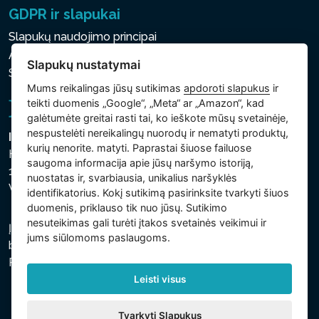
GDPR ir slapukai
Slapukų naudojimo principai
Asmens ir kitų tvarkomų duomenų apsaugos politika
Slapukų nustatymai
Slapukų nustatymai
Mums reikalingas jūsų sutikimas
apdoroti slapukus
ir
teikti duomenis „Google“, „Meta“ ar „Amazon“, kad
galėtumėte greitai rasti tai, ko ieškote mūsų svetainėje,
nespustelėti nereikalingų nuorodų ir nematyti produktų,
Intex Trading, s.r.o.
kurių nenorite. matyti. Paprastai šiuose failuose
Hradecká 2526/3
saugoma informacija apie jūsų naršymo istoriją,
130 00 Praha 3
nuostatas ir, svarbiausia, unikalius naršyklės
Vinohrady - Česká republika
identifikatorius. Kokį sutikimą pasirinksite tvarkyti šiuos
duomenis, priklauso tik nuo jūsų. Sutikimo
nesuteikimas gali turėti įtakos svetainės veikimui ir
Įmonė įregistruota Prahos miesto teisme, C skyriuje,
jums siūlomoms paslaugoms.
bylos numeris 74759. regsitracijos numeris: 26150808,
PVM kodas: CZ26150808.
Leisti visus
Tvarkyti Slapukus