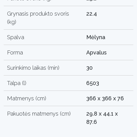
Grynasis produkto svoris
22.4
(kg)
Spalva
Mėlyna
Forma
Apvalus
Surinkimo laikas (min)
30
Talpa (l)
6503
Matmenys (cm)
366 x 366 x 76
Pakuotės matmenys (cm)
29.8 x 44.1 x
87.6