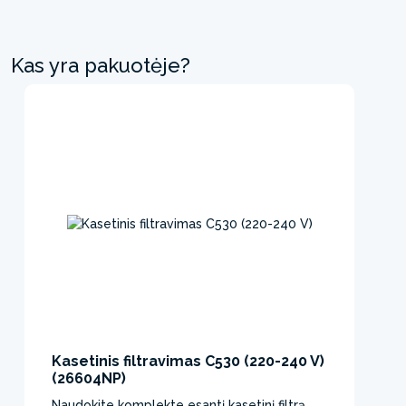
Kas yra pakuotėje?
Kasetinis filtravimas C530 (220-240 V)
(26604NP)
Naudokite komplekte esantį kasetinį filtrą,