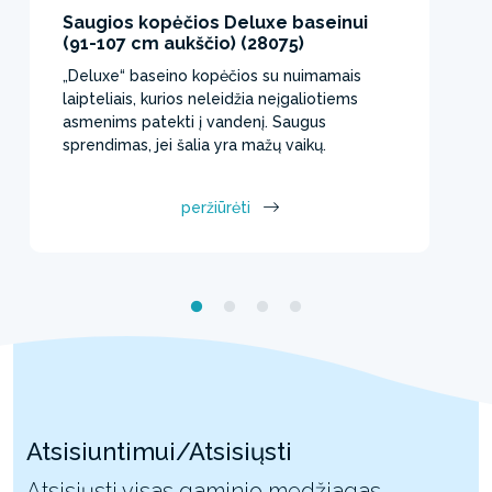
Saugios kopėčios Deluxe baseinui
(91-107 cm aukščio) (28075)
„Deluxe“ baseino kopėčios su nuimamais
laipteliais, kurios neleidžia neįgaliotiems
asmenims patekti į vandenį. Saugus
sprendimas, jei šalia yra mažų vaikų.
peržiūrėti
Atsisiuntimui/Atsisiųsti
Atsisiųsti visas gaminio medžiagas