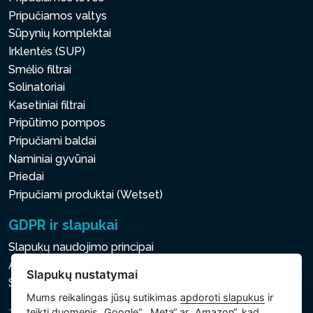
Pripučiamos valtys
Sūpynių komplektai
Irklentės (SUP)
Smėlio filtrai
Solinatoriai
Kasetiniai filtrai
Pripūtimo pompos
Pripučiami baldai
Naminiai gyvūnai
Priedai
Pripučiami produktai (Wetset)
GDPR ir slapukai
Slapukų naudojimo principai
Asmens ir kitų tvarkomų duomenų apsaugos politika
Slapukų nustatymai
Slapukų nustatymai
Mums reikalingas jūsų sutikimas
apdoroti slapukus
ir
teikti duomenis „Google“, „Meta“ ar „Amazon“, kad