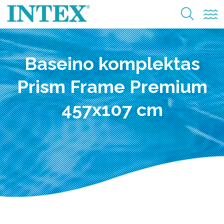
Baseino komplektas
Prism Frame Premium
457x107 cm