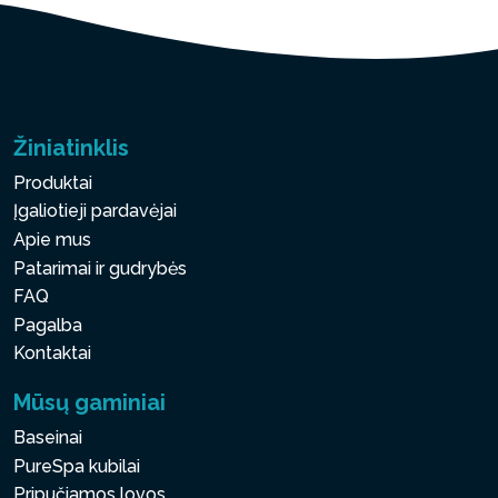
Žiniatinklis
Produktai
Įgaliotieji pardavėjai
Apie mus
Patarimai ir gudrybės
FAQ
Pagalba
Kontaktai
Mūsų gaminiai
Baseinai
PureSpa kubilai
Pripučiamos lovos