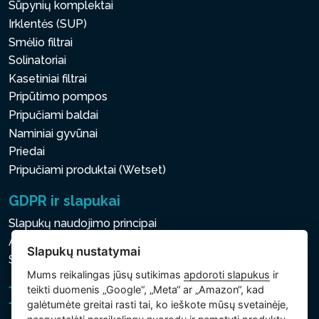
Sūpynių komplektai
Irklentės (SUP)
Smėlio filtrai
Solinatoriai
Kasetiniai filtrai
Pripūtimo pompos
Pripučiami baldai
Naminiai gyvūnai
Priedai
Pripučiami produktai (Wetset)
GDPR ir slapukai
Slapukų naudojimo principai
Asmens ir kitų tvarkomų duomenų apsaugos politika
Slapukų nustatymai
Slapukų nustatymai
Mums reikalingas jūsų sutikimas
apdoroti slapukus
ir
teikti duomenis „Google“, „Meta“ ar „Amazon“, kad
galėtumėte greitai rasti tai, ko ieškote mūsų svetainėje,