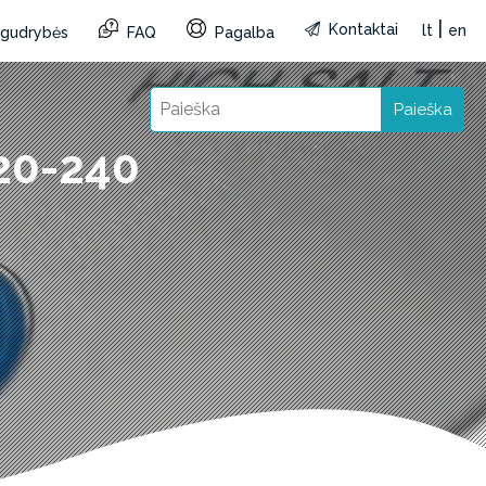
|
Kontaktai
lt
en
r gudrybės
FAQ
Pagalba
Paieška
220-240