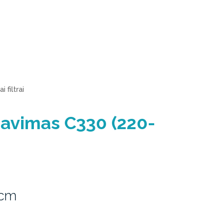
i filtrai
travimas C330 (220-
1cm