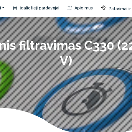
i
Įgaliotieji pardavėjai
Apie mus
Patarimai i
nis filtravimas C330 (
V)