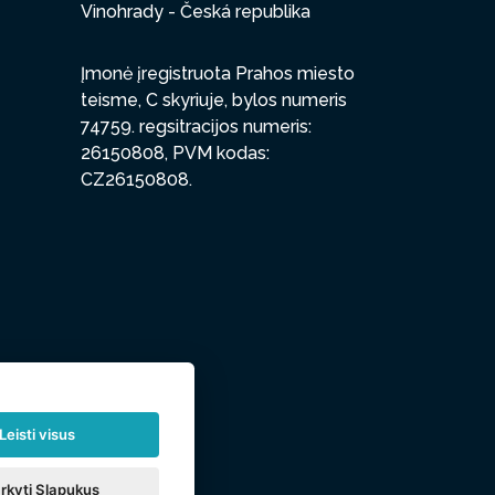
Vinohrady - Česká republika
Įmonė įregistruota Prahos miesto
teisme, C skyriuje, bylos numeris
74759. regsitracijos numeris:
26150808, PVM kodas:
CZ26150808.
Leisti visus
rkyti Slapukus