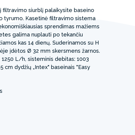
filtravimo siurblį palaikysite baseino
nio tyrumo. Kasetinė filtravimo sistema
r ekonomiškiausias sprendimas mažiems
etes galima nuplauti po tekančiu
eičiamos kas 14 dienų. Suderinamos su H
uotėje įdėtos Ø 32 mm skersmens žarnos.
: 1250 L/h, sisteminis debitas: 1003
5 cm dydžių „Intex" baseinais "Easy
s