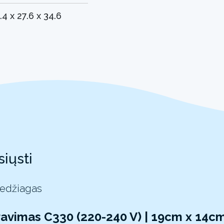
.4 x 27.6 x 34.6
siųsti
medžiagas
ltravimas C330 (220-240 V) | 19cm x 14c