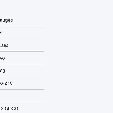
uaugęs
22
ltas
50
03
0-240
 x 14 x 21