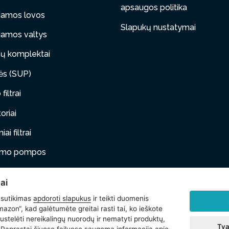
apsaugos politika
iamos lovos
Slapukų nustatymai
iamos valtys
ų komplektai
tės (SUP)
filtrai
oriai
ai filtrai
timo pompos
iami baldai
ai
ai gyvūnai
 sutikimas
apdoroti slapukus
ir teikti duomenis
azon“, kad galėtumėte greitai rasti tai, ko ieškote
i
stelėti nereikalingų nuorodų ir nematyti produktų,
Tva