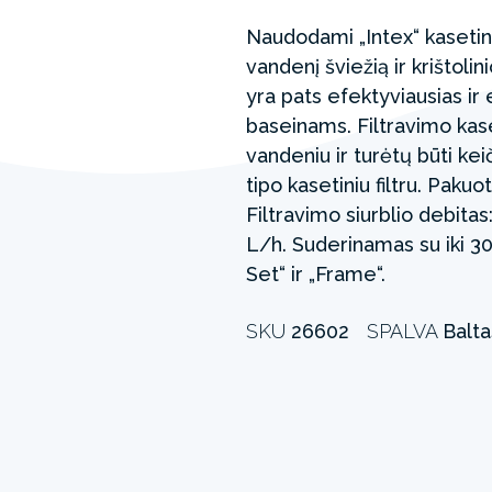
Naudodami „Intex“ kasetinį 
vandenį šviežią ir krištoli
yra pats efektyviausias i
baseinams. Filtravimo kas
vandeniu ir turėtų būti k
tipo kasetiniu filtru. Pak
Filtravimo siurblio debitas
L/h. Suderinamas su iki 30
Set“ ir „Frame“.
SKU
26602
SPALVA
Balta