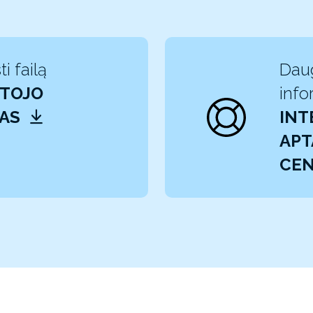
ti failą
Dau
TOJO
info
VAS
INT
APT
CE