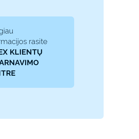
giau
rmacijos rasite
EX KLIENTŲ
ARNAVIMO
NTRE