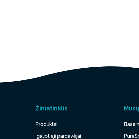
Žiniatinklis
Mūsų
Produktai
Basein
Įgaliotieji pardavėjai
PureSp