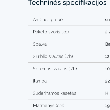
Techninės specifikacijos
Amžiaus grupė
s
Paketo svoris (kg)
2.
Spalva
Ba
Siurblio srautas (l/h)
12
Sistemos srautas (l/h)
10
Įtampa
22
Suderinamos kasetės
H
Matmenys (cm)
19