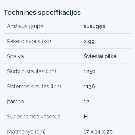
Techninės specifikacijos
Amžiaus grupė
suaugęs
Paketo svoris (kg)
2.99
Spalva
Šviesiai pilka
Siurblio srautas (l/h)
1250
Sistemos srautas (l/h)
1136
Įtampa
12
Suderinamos kasetės
H
Matmenys (cm)
17 x 14 x 20