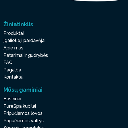
Žiniatinklis
Produktai
Įgaliotieji pardavėjai
Apie mus
Patarimai ir gudrybės
FAQ
Pagalba
Kontaktai
Mūsų gaminiai
Baseinai
PureSpa kubilai
Pripučiamos lovos
Pripučiamos valtys
Sūpynių komplektai