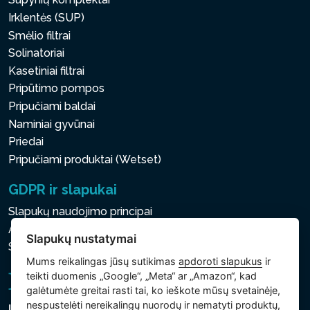
Irklentės (SUP)
Smėlio filtrai
Solinatoriai
Kasetiniai filtrai
Pripūtimo pompos
Pripučiami baldai
Naminiai gyvūnai
Priedai
Pripučiami produktai (Wetset)
GDPR ir slapukai
Slapukų naudojimo principai
Asmens ir kitų tvarkomų duomenų apsaugos politika
Slapukų nustatymai
Slapukų nustatymai
Mums reikalingas jūsų sutikimas
apdoroti slapukus
ir
teikti duomenis „Google“, „Meta“ ar „Amazon“, kad
galėtumėte greitai rasti tai, ko ieškote mūsų svetainėje,
nespustelėti nereikalingų nuorodų ir nematyti produktų,
Intex Trading, s.r.o.