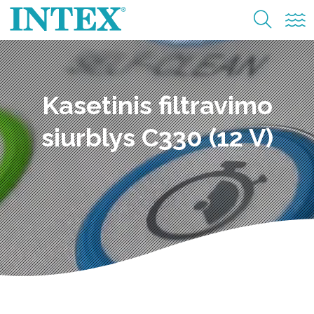
Kasetinis filtravimo
siurblys C330 (12 V)