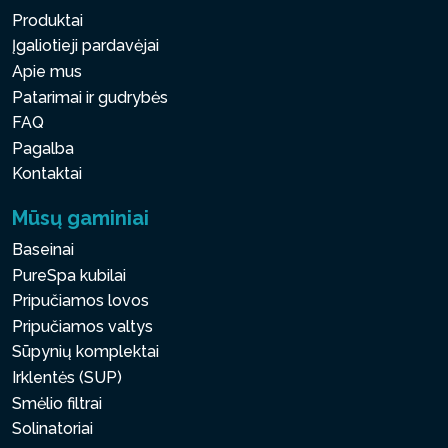
Produktai
Įgaliotieji pardavėjai
Apie mus
Patarimai ir gudrybės
FAQ
Pagalba
Kontaktai
Mūsų gaminiai
Baseinai
PureSpa kubilai
Pripučiamos lovos
Pripučiamos valtys
Sūpynių komplektai
Irklentės (SUP)
Smėlio filtrai
Solinatoriai