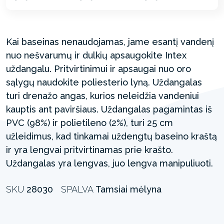
Kai baseinas nenaudojamas, jame esantį vandenį
nuo nešvarumų ir dulkių apsaugokite Intex
uždangalu. Pritvirtinimui ir apsaugai nuo oro
sąlygų naudokite poliesterio lyną. Uždangalas
turi drenažo angas, kurios neleidžia vandeniui
kauptis ant paviršiaus. Uždangalas pagamintas iš
PVC (98%) ir polietileno (2%), turi 25 cm
užleidimus, kad tinkamai uždengtų baseino kraštą
ir yra lengvai pritvirtinamas prie krašto.
Uždangalas yra lengvas, juo lengva manipuliuoti.
SKU
28030
SPALVA
Tamsiai mėlyna