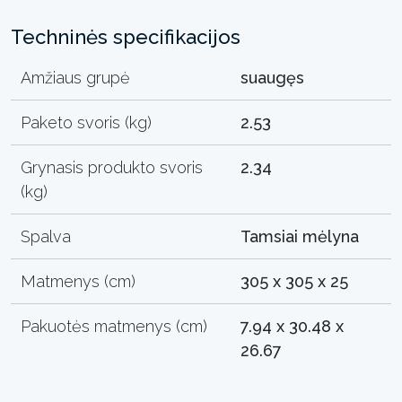
Techninės specifikacijos
Amžiaus grupė
suaugęs
Paketo svoris (kg)
2.53
Grynasis produkto svoris
2.34
(kg)
Spalva
Tamsiai mėlyna
Matmenys (cm)
305 x 305 x 25
Pakuotės matmenys (cm)
7.94 x 30.48 x
26.67