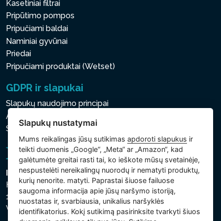
Kasetiniai filtrai
Pripūtimo pompos
Pripučiami baldai
Naminiai gyvūnai
Priedai
Pripučiami produktai (Wetset)
GDPR ir slapukai
Slapukų naudojimo principai
Asmens ir kitų tvarkomų duomenų apsaugos politika
Slapukų nustatymai
Slapukų nustatymai
Mums reikalingas jūsų sutikimas
apdoroti slapukus
ir
teikti duomenis „Google“, „Meta“ ar „Amazon“, kad
galėtumėte greitai rasti tai, ko ieškote mūsų svetainėje,
nespustelėti nereikalingų nuorodų ir nematyti produktų,
Intex Trading, s.r.o.
kurių nenorite. matyti. Paprastai šiuose failuose
Hradecká 2526/3
saugoma informacija apie jūsų naršymo istoriją,
130 00 Praha 3
nuostatas ir, svarbiausia, unikalius naršyklės
Vinohrady - Česká republika
identifikatorius. Kokį sutikimą pasirinksite tvarkyti šiuos