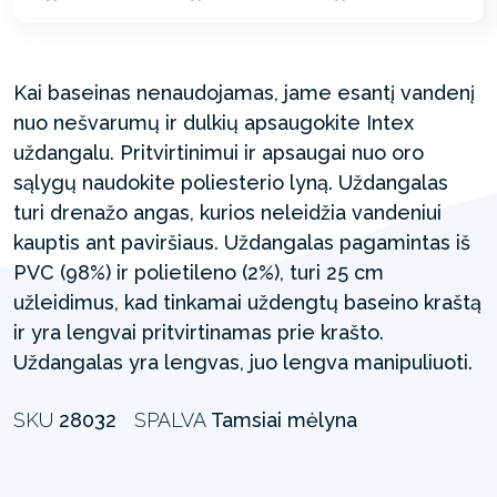
Kai baseinas nenaudojamas, jame esantį vandenį
nuo nešvarumų ir dulkių apsaugokite Intex
uždangalu. Pritvirtinimui ir apsaugai nuo oro
sąlygų naudokite poliesterio lyną. Uždangalas
turi drenažo angas, kurios neleidžia vandeniui
kauptis ant paviršiaus. Uždangalas pagamintas iš
PVC (98%) ir polietileno (2%), turi 25 cm
užleidimus, kad tinkamai uždengtų baseino kraštą
ir yra lengvai pritvirtinamas prie krašto.
Uždangalas yra lengvas, juo lengva manipuliuoti.
SKU
28032
SPALVA
Tamsiai mėlyna