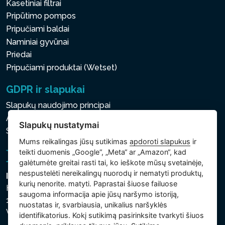
Kasetiniai filtrai
Pripūtimo pompos
Pripučiami baldai
Naminiai gyvūnai
Priedai
Pripučiami produktai (Wetset)
GDPR ir slapukai
Slapukų naudojimo principai
Asmens ir kitų tvarkomų duomenų apsaugos politika
Slapukų nustatymai
Slapukų nustatymai
Mums reikalingas jūsų sutikimas
apdoroti slapukus
ir
teikti duomenis „Google“, „Meta“ ar „Amazon“, kad
galėtumėte greitai rasti tai, ko ieškote mūsų svetainėje,
nespustelėti nereikalingų nuorodų ir nematyti produktų,
Intex Trading, s.r.o.
kurių nenorite. matyti. Paprastai šiuose failuose
Hradecká 2526/3
saugoma informacija apie jūsų naršymo istoriją,
130 00 Praha 3
nuostatas ir, svarbiausia, unikalius naršyklės
Vinohrady - Česká republika
identifikatorius. Kokį sutikimą pasirinksite tvarkyti šiuos