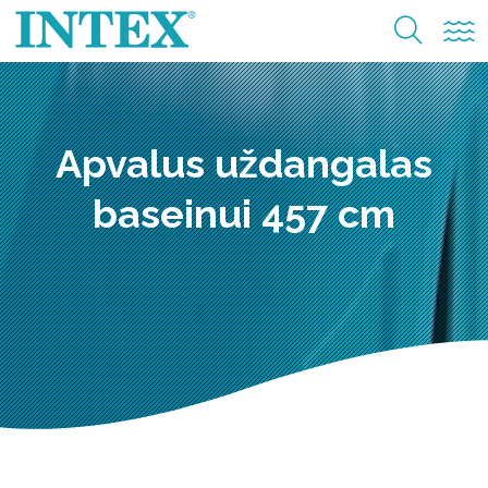
Apvalus uždangalas
baseinui 457 cm