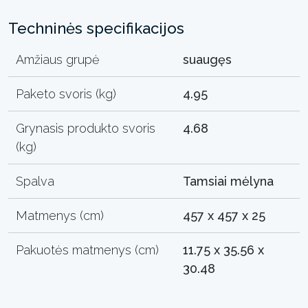
Techninės specifikacijos
Amžiaus grupė
suaugęs
Paketo svoris (kg)
4.95
Grynasis produkto svoris
4.68
(kg)
Spalva
Tamsiai mėlyna
Matmenys (cm)
457 x 457 x 25
Pakuotės matmenys (cm)
11.75 x 35.56 x
30.48