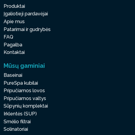
Produktai
Įgaliotieji pardavėjai
Apie mus
Patarimai ir gudrybės
FAQ
Pagalba
Kontaktai
Mūsų gaminiai
Baseinai
PureSpa kubilai
Pripučiamos lovos
Pripučiamos valtys
Sūpynių komplektai
Irklentės (SUP)
Smėlio filtrai
Solinatoriai