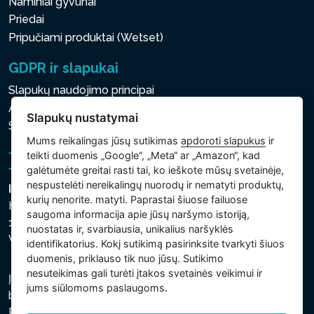
Naminiai gyvūnai
Priedai
Pripučiami produktai (Wetset)
GDPR ir slapukai
Slapukų naudojimo principai
Asmens ir kitų tvarkomų duomenų apsaugos politika
Slapukų nustatymai
Slapukų nustatymai
Mums reikalingas jūsų sutikimas
apdoroti slapukus
ir
teikti duomenis „Google“, „Meta“ ar „Amazon“, kad
galėtumėte greitai rasti tai, ko ieškote mūsų svetainėje,
nespustelėti nereikalingų nuorodų ir nematyti produktų,
Intex Trading, s.r.o.
kurių nenorite. matyti. Paprastai šiuose failuose
Hradecká 2526/3
saugoma informacija apie jūsų naršymo istoriją,
130 00 Praha 3
nuostatas ir, svarbiausia, unikalius naršyklės
Vinohrady - Česká republika
identifikatorius. Kokį sutikimą pasirinksite tvarkyti šiuos
duomenis, priklauso tik nuo jūsų. Sutikimo
nesuteikimas gali turėti įtakos svetainės veikimui ir
Įmonė įregistruota Prahos miesto teisme, C skyriuje,
jums siūlomoms paslaugoms.
bylos numeris 74759. regsitracijos numeris: 26150808,
PVM kodas: CZ26150808.