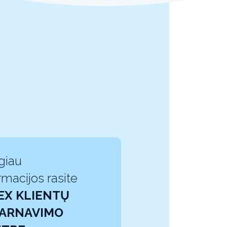
giau
rmacijos rasite
EX KLIENTŲ
ARNAVIMO