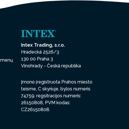
Intex Trading, s.r.o.
Hradecká 2526/3
130 00 Praha 3
uomenų
Vinohrady - Česká republika
Įmonė įregistruota Prahos miesto
teisme, C skyriuje, bylos numeris
74759. regsitracijos numeris:
26150808, PVM kodas:
CZ26150808.