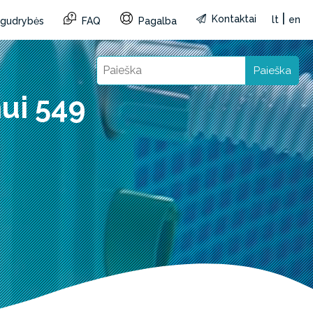
|
Kontaktai
lt
en
r gudrybės
FAQ
Pagalba
Paieška
nui 549