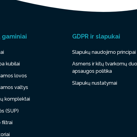
 gaminiai
GDPR ir slapukai
ai
Slapukų naudojimo principai
a kubilai
Asmens ir kitų tvarkomų d
apsaugos politika
iamos lovos
Slapukų nustatymai
iamos valtys
ų komplektai
tės (SUP)
filtrai
oriai