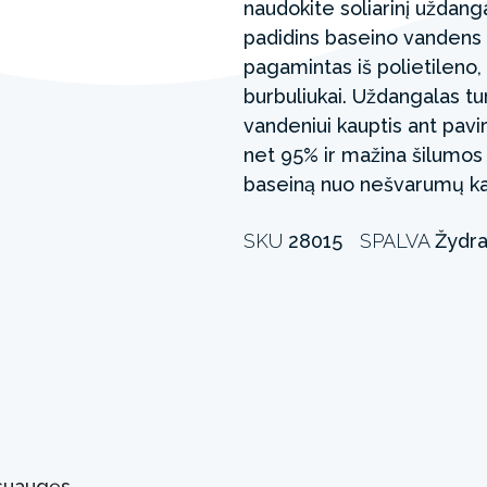
naudokite soliarinį uždangal
padidins baseino vandens
pagamintas iš polietileno,
burbuliukai. Uždangalas tu
vandeniui kauptis ant pav
net 95% ir mažina šilumos 
baseiną nuo nešvarumų ka
SKU
28015
SPALVA
Žydr
suaugęs