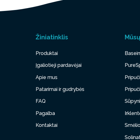
Žiniatinklis
Mūsų
Produktai
Basein
Įgaliotieji pardavėjai
PureSp
Apie mus
Pripuč
Patarimai ir gudrybės
Pripuč
FAQ
Sūpyni
Pagalba
Irklen
Kontaktai
Smėlio 
Solinat