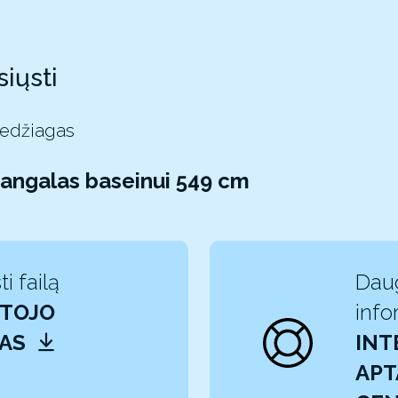
siųsti
medžiagas
ždangalas baseinui 549 cm
ti failą
Dau
TOJO
info
VAS
INT
APT