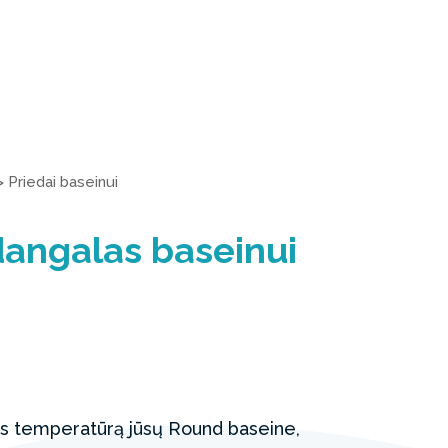
>
Priedai baseinui
ždangalas baseinui
ens temperatūrą jūsų Round baseine,