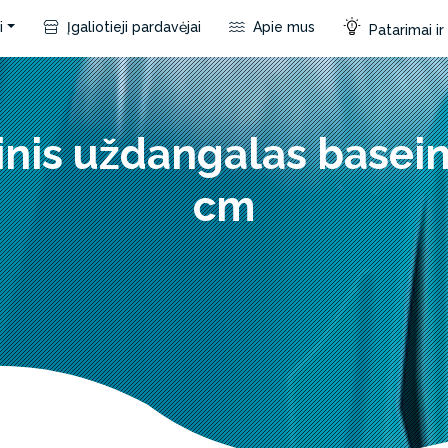
i
Įgaliotieji pardavėjai
Apie mus
Patarimai i
inis uždangalas basei
cm