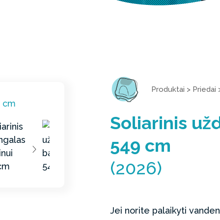
Produktai
>
Priedai
Soliarinis u
549 cm
(2026)
Jei norite palaikyti vand