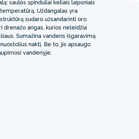
ą: saulės spinduliai keliais laipsniais
 temperatūrą. Uždangalas yra
 struktūrą sudaro užsandarinti oro
ri drenažo angas, kurios neleidžia
iršiaus. Sumažina vandens išgaravimą
nuostolius naktį. Be to, jis apsaugo
upimosi vandenyje.
a