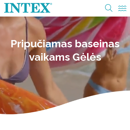
Pripučiamas baseinas
vaikams Gėlės