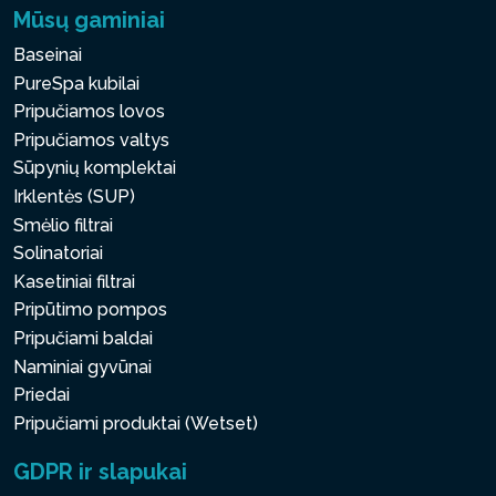
Mūsų gaminiai
Baseinai
PureSpa kubilai
Pripučiamos lovos
Pripučiamos valtys
Sūpynių komplektai
Irklentės (SUP)
Smėlio filtrai
Solinatoriai
Kasetiniai filtrai
Pripūtimo pompos
Pripučiami baldai
Naminiai gyvūnai
Priedai
Pripučiami produktai (Wetset)
GDPR ir slapukai