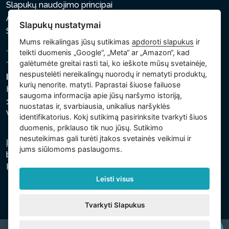
Slapukų naudojimo principai
Asmens ir kitų tvarkomų duomenų apsaugos politika
Slapukų nustatymai
Slapukų nustatymai
Mums reikalingas jūsų sutikimas
apdoroti slapukus
ir
teikti duomenis „Google“, „Meta“ ar „Amazon“, kad
galėtumėte greitai rasti tai, ko ieškote mūsų svetainėje,
nespustelėti nereikalingų nuorodų ir nematyti produktų,
Intex Trading, s.r.o.
kurių nenorite. matyti. Paprastai šiuose failuose
Hradecká 2526/3
saugoma informacija apie jūsų naršymo istoriją,
130 00 Praha 3
nuostatas ir, svarbiausia, unikalius naršyklės
Vinohrady - Česká republika
identifikatorius. Kokį sutikimą pasirinksite tvarkyti šiuos
duomenis, priklauso tik nuo jūsų. Sutikimo
nesuteikimas gali turėti įtakos svetainės veikimui ir
Įmonė įregistruota Prahos miesto teisme, C skyriuje,
jums siūlomoms paslaugoms.
bylos numeris 74759. regsitracijos numeris: 26150808,
PVM kodas: CZ26150808.
Leisti visus
Tvarkyti Slapukus