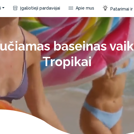
i
Įgaliotieji pardavėjai
Apie mus
Patarimai i
pučiamas baseinas vai
Tropikai