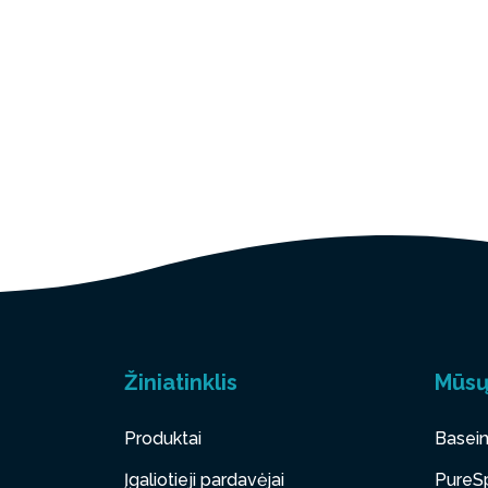
Žiniatinklis
Mūsų
Produktai
Basein
Įgaliotieji pardavėjai
PureSp