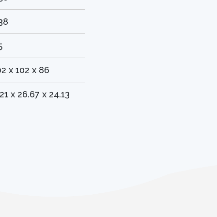
.38
5
02 x 102 x 86
21 x 26.67 x 24.13