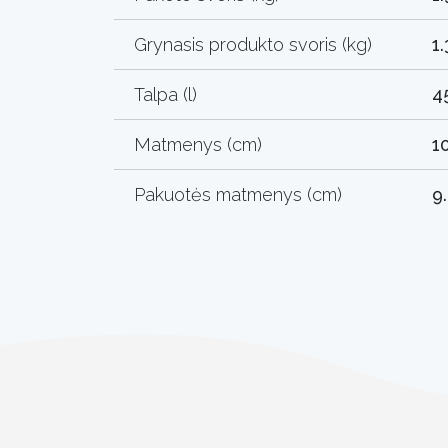
Grynasis produkto svoris (kg)
1
Talpa (l)
4
Matmenys (cm)
1
Pakuotės matmenys (cm)
9.