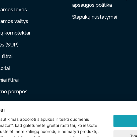
apsaugos politika
iamos lovos
Slapukų nustatymai
iamos valtys
ų komplektai
tės (SUP)
filtrai
oriai
ai filtrai
timo pompos
iami baldai
ai
ai gyvūnai
 sutikimas
apdoroti slapukus
ir teikti duomenis
azon“, kad galėtumėte greitai rasti tai, ko ieškote
i
stelėti nereikalingų nuorodų ir nematyti produktų,
Tva