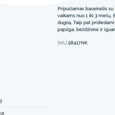
Pripučiamas baseinėlis su
vaikams nuo 1 iki 3 metų. 
dugną. Taip pat pridedami 
papūga, beždžionė ir igua
SKU
58417NK
3
.58