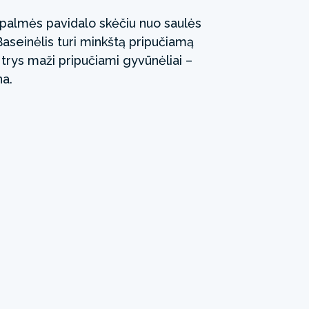
 palmės pavidalo skėčiu nuo saulės
Baseinėlis turi minkštą pripučiamą
trys maži pripučiami gyvūnėliai –
na.