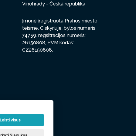
Vinohrady - Česká republika
Įmonė įregistruota Prahos miesto
teisme, C skyriuje, bylos numeris
74759. regsitracijos numeris:
26150808, PVM kodas:
CZ26150808.
Leisti visus
rkyti Slapukus