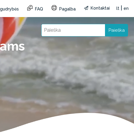
|
Kontaktai
lt
en
r gudrybės
FAQ
Pagalba
Paieška
kams