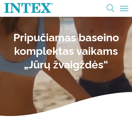
Pripučiamas baseino
komplektas vaikams
„Jūrų žvaigždės“