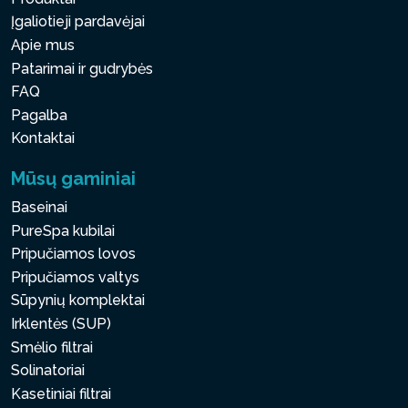
Įgaliotieji pardavėjai
Apie mus
Patarimai ir gudrybės
FAQ
Pagalba
Kontaktai
Mūsų gaminiai
Baseinai
PureSpa kubilai
Pripučiamos lovos
Pripučiamos valtys
Sūpynių komplektai
Irklentės (SUP)
Smėlio filtrai
Solinatoriai
Kasetiniai filtrai