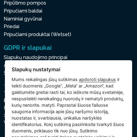
Pripūtimo pompos
Pripučiami baldai
Naminiai gyvūnai
Priedai
Pripučiami produktai (Wetset)
GDPR ir slapukai
Slapukų naudojimo principai
Asmens ir kitų tvarkomų duomenų apsaugos politika
Slapukų nustatymai
Slapukų nustatymai
Mums reikalingas jūsų sutikimas
apdoroti slapukus
ir
teikti duomenis „Google“, „Meta“ ar „Amazon“, kad
galėtumėte greitai rasti tai, ko ieškote mūsų svetainėje,
nespustelėti nereikalingų nuorodų ir nematyti produktų,
Intex Trading, s.r.o.
kurių nenorite. matyti. Paprastai šiuose failuose
Hradecká 2526/3
saugoma informacija apie jūsų naršymo istoriją,
130 00 Praha 3
nuostatas ir, svarbiausia, unikalius naršyklės
Vinohrady - Česká republika
identifikatorius. Kokį sutikimą pasirinksite tvarkyti šiuos
duomenis, priklauso tik nuo jūsų. Sutikimo