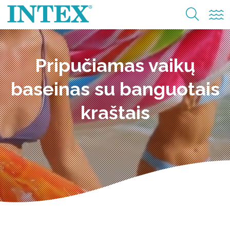
Pripučiamas vaikų
baseinas su banguotais
kraštais