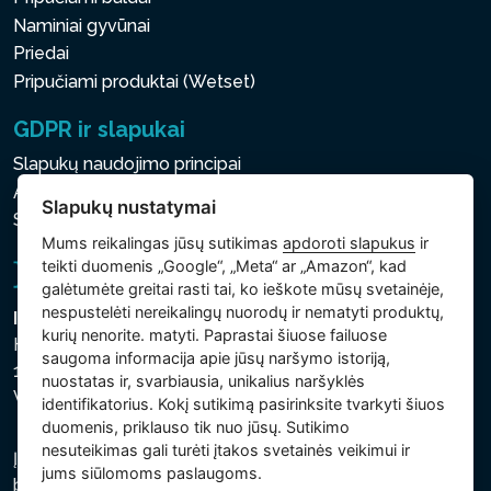
Naminiai gyvūnai
Priedai
Pripučiami produktai (Wetset)
GDPR ir slapukai
Slapukų naudojimo principai
Asmens ir kitų tvarkomų duomenų apsaugos politika
Slapukų nustatymai
Slapukų nustatymai
Mums reikalingas jūsų sutikimas
apdoroti slapukus
ir
teikti duomenis „Google“, „Meta“ ar „Amazon“, kad
galėtumėte greitai rasti tai, ko ieškote mūsų svetainėje,
nespustelėti nereikalingų nuorodų ir nematyti produktų,
Intex Trading, s.r.o.
kurių nenorite. matyti. Paprastai šiuose failuose
Hradecká 2526/3
saugoma informacija apie jūsų naršymo istoriją,
130 00 Praha 3
nuostatas ir, svarbiausia, unikalius naršyklės
Vinohrady - Česká republika
identifikatorius. Kokį sutikimą pasirinksite tvarkyti šiuos
duomenis, priklauso tik nuo jūsų. Sutikimo
nesuteikimas gali turėti įtakos svetainės veikimui ir
Įmonė įregistruota Prahos miesto teisme, C skyriuje,
jums siūlomoms paslaugoms.
bylos numeris 74759. regsitracijos numeris: 26150808,