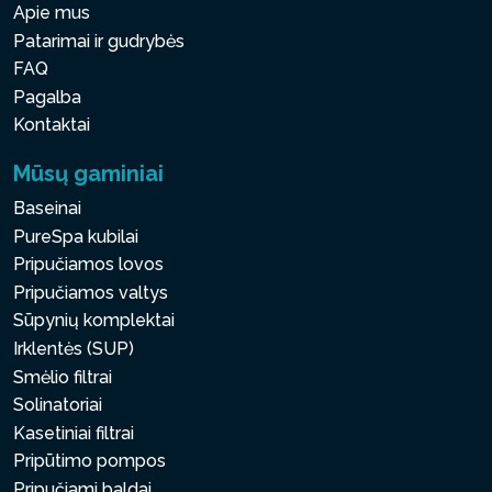
Apie mus
Patarimai ir gudrybės
FAQ
Pagalba
Kontaktai
Mūsų gaminiai
Baseinai
PureSpa kubilai
Pripučiamos lovos
Pripučiamos valtys
Sūpynių komplektai
Irklentės (SUP)
Smėlio filtrai
Solinatoriai
Kasetiniai filtrai
Pripūtimo pompos
Pripučiami baldai