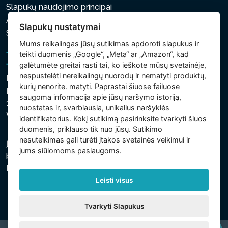
Slapukų naudojimo principai
Asmens ir kitų tvarkomų duomenų apsaugos politika
Slapukų nustatymai
Slapukų nustatymai
Mums reikalingas jūsų sutikimas
apdoroti slapukus
ir
teikti duomenis „Google“, „Meta“ ar „Amazon“, kad
galėtumėte greitai rasti tai, ko ieškote mūsų svetainėje,
nespustelėti nereikalingų nuorodų ir nematyti produktų,
Intex Trading, s.r.o.
kurių nenorite. matyti. Paprastai šiuose failuose
Hradecká 2526/3
saugoma informacija apie jūsų naršymo istoriją,
130 00 Praha 3
nuostatas ir, svarbiausia, unikalius naršyklės
Vinohrady - Česká republika
identifikatorius. Kokį sutikimą pasirinksite tvarkyti šiuos
duomenis, priklauso tik nuo jūsų. Sutikimo
nesuteikimas gali turėti įtakos svetainės veikimui ir
Įmonė įregistruota Prahos miesto teisme, C skyriuje,
jums siūlomoms paslaugoms.
bylos numeris 74759. regsitracijos numeris: 26150808,
PVM kodas: CZ26150808.
Leisti visus
Tvarkyti Slapukus