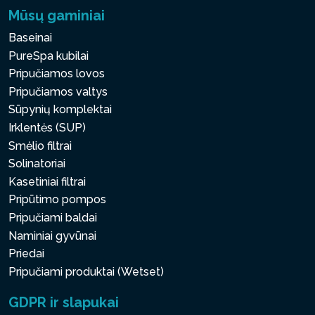
Mūsų gaminiai
Baseinai
PureSpa kubilai
Pripučiamos lovos
Pripučiamos valtys
Sūpynių komplektai
Irklentės (SUP)
Smėlio filtrai
Solinatoriai
Kasetiniai filtrai
Pripūtimo pompos
Pripučiami baldai
Naminiai gyvūnai
Priedai
Pripučiami produktai (Wetset)
GDPR ir slapukai