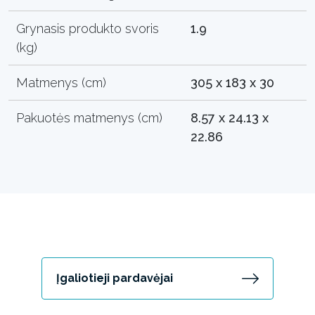
Grynasis produkto svoris
1.9
(kg)
Matmenys (cm)
305 x 183 x 30
Pakuotės matmenys (cm)
8.57 x 24.13 x
22.86
Įgaliotieji pardavėjai