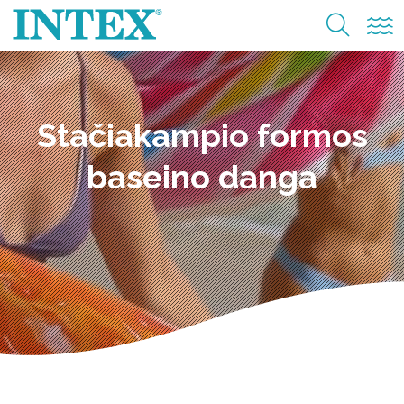
Stačiakampio formos
baseino danga