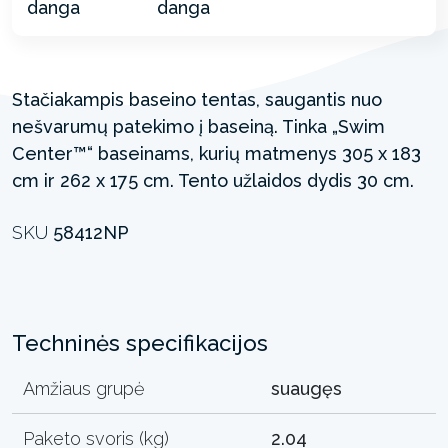
Stačiakampis baseino tentas, saugantis nuo
nešvarumų patekimo į baseiną. Tinka „Swim
Center™“ baseinams, kurių matmenys 305 x 183
cm ir 262 x 175 cm. Tento užlaidos dydis 30 cm.
SKU
58412NP
Techninės specifikacijos
Amžiaus grupė
suaugęs
Paketo svoris (kg)
2.04