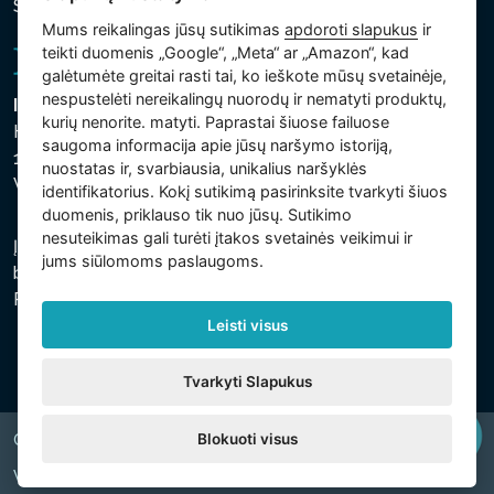
Slapukų nustatymai
Mums reikalingas jūsų sutikimas
apdoroti slapukus
ir
teikti duomenis „Google“, „Meta“ ar „Amazon“, kad
galėtumėte greitai rasti tai, ko ieškote mūsų svetainėje,
nespustelėti nereikalingų nuorodų ir nematyti produktų,
Intex Trading, s.r.o.
kurių nenorite. matyti. Paprastai šiuose failuose
Hradecká 2526/3
saugoma informacija apie jūsų naršymo istoriją,
130 00 Praha 3
nuostatas ir, svarbiausia, unikalius naršyklės
Vinohrady - Česká republika
identifikatorius. Kokį sutikimą pasirinksite tvarkyti šiuos
duomenis, priklauso tik nuo jūsų. Sutikimo
nesuteikimas gali turėti įtakos svetainės veikimui ir
Įmonė įregistruota Prahos miesto teisme, C skyriuje,
jums siūlomoms paslaugoms.
bylos numeris 74759. regsitracijos numeris: 26150808,
PVM kodas: CZ26150808.
Leisti visus
Tvarkyti Slapukus
Blokuoti visus
Copyright © 2026 INTEX TRADING s.r.o. All rights reserved.
Web by
digiONE