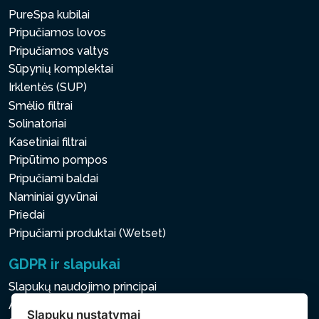
PureSpa kubilai
Pripučiamos lovos
Pripučiamos valtys
Sūpynių komplektai
Irklentės (SUP)
Smėlio filtrai
Solinatoriai
Kasetiniai filtrai
Pripūtimo pompos
Pripučiami baldai
Naminiai gyvūnai
Priedai
Pripučiami produktai (Wetset)
GDPR ir slapukai
Slapukų naudojimo principai
Asmens ir kitų tvarkomų duomenų apsaugos politika
Slapukų nustatymai