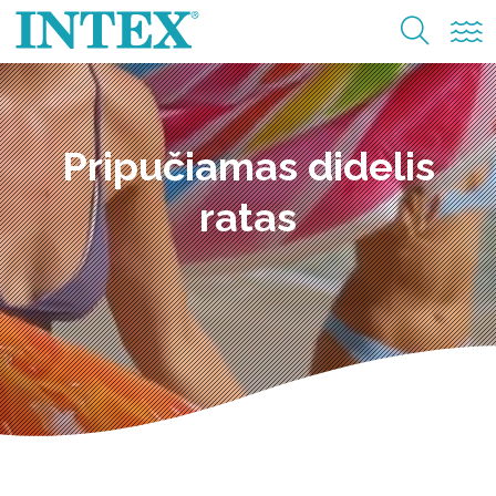
Pripučiamas didelis
ratas