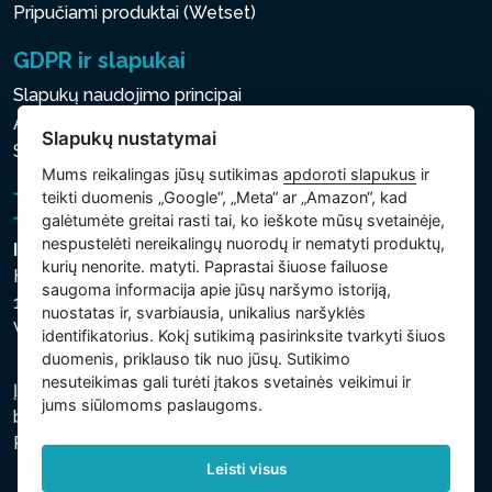
Pripučiami produktai (Wetset)
GDPR ir slapukai
Slapukų naudojimo principai
Asmens ir kitų tvarkomų duomenų apsaugos politika
Slapukų nustatymai
Slapukų nustatymai
Mums reikalingas jūsų sutikimas
apdoroti slapukus
ir
teikti duomenis „Google“, „Meta“ ar „Amazon“, kad
galėtumėte greitai rasti tai, ko ieškote mūsų svetainėje,
nespustelėti nereikalingų nuorodų ir nematyti produktų,
Intex Trading, s.r.o.
kurių nenorite. matyti. Paprastai šiuose failuose
Hradecká 2526/3
saugoma informacija apie jūsų naršymo istoriją,
130 00 Praha 3
nuostatas ir, svarbiausia, unikalius naršyklės
Vinohrady - Česká republika
identifikatorius. Kokį sutikimą pasirinksite tvarkyti šiuos
duomenis, priklauso tik nuo jūsų. Sutikimo
nesuteikimas gali turėti įtakos svetainės veikimui ir
Įmonė įregistruota Prahos miesto teisme, C skyriuje,
jums siūlomoms paslaugoms.
bylos numeris 74759. regsitracijos numeris: 26150808,
PVM kodas: CZ26150808.
Leisti visus