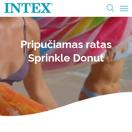
Pripučiamas ratas
Sprinkle Donut