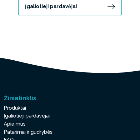
Įgaliotieji pardavėjai
Žiniatinklis
Produktai
Įgaliotieji pardavėjai
Apie mus
Patarimai ir gudrybės
FAQ