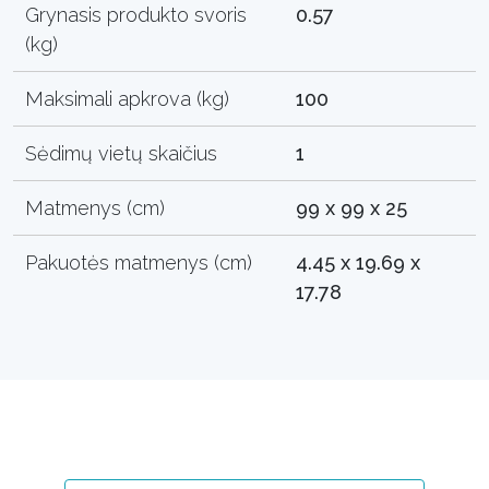
Grynasis produkto svoris
0.57
(kg)
Maksimali apkrova (kg)
100
Sėdimų vietų skaičius
1
Matmenys (cm)
99 x 99 x 25
Pakuotės matmenys (cm)
4.45 x 19.69 x
17.78