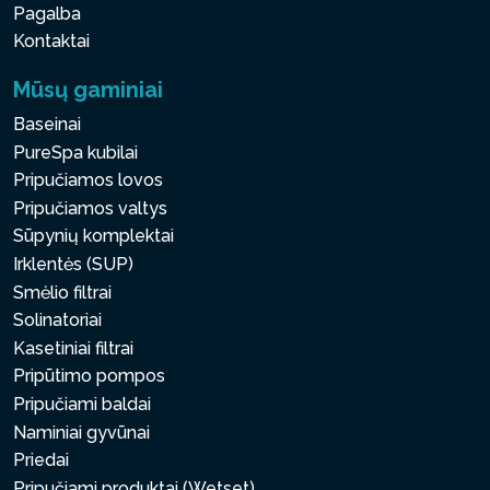
Pagalba
Kontaktai
Mūsų gaminiai
Baseinai
PureSpa kubilai
Pripučiamos lovos
Pripučiamos valtys
Sūpynių komplektai
Irklentės (SUP)
Smėlio filtrai
Solinatoriai
Kasetiniai filtrai
Pripūtimo pompos
Pripučiami baldai
Naminiai gyvūnai
Priedai
Pripučiami produktai (Wetset)