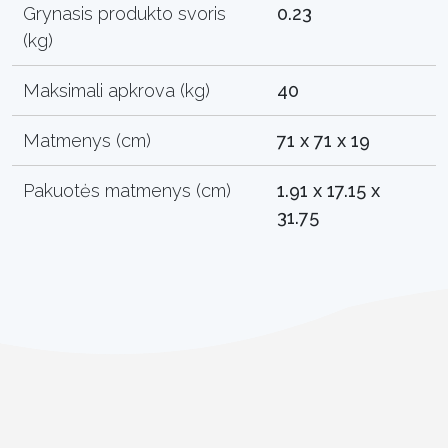
Grynasis produkto svoris
0.23
(kg)
Maksimali apkrova (kg)
40
Matmenys (cm)
71 x 71 x 19
Pakuotės matmenys (cm)
1.91 x 17.15 x
31.75