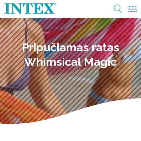
Pripučiamas ratas
Whimsical Magic