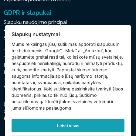
GDPR ir slapukai
Slapukų naudojimo principai
Asmens ir kitų tvarkomų duomenų apsaugos politika
Slapukų nustatymai
Slapukų nustatymai
Mums reikalingas jūsų sutikimas
apdoroti slapukus
ir
teikti duomenis „Google“, „Meta“ ar „Amazon“, kad
galėtumėte greitai rasti tai, ko ieškote mūsų svetainėje,
nespustelėti nereikalingų nuorodų ir nematyti produktų,
Intex Trading, s.r.o.
kurių nenorite. matyti. Paprastai šiuose failuose
Hradecká 2526/3
saugoma informacija apie jūsų naršymo istoriją,
130 00 Praha 3
nuostatas ir, svarbiausia, unikalius naršyklės
Vinohrady - Česká republika
identifikatorius. Kokį sutikimą pasirinksite tvarkyti šiuos
duomenis, priklauso tik nuo jūsų. Sutikimo
nesuteikimas gali turėti įtakos svetainės veikimui ir
Įmonė įregistruota Prahos miesto teisme, C skyriuje,
jums siūlomoms paslaugoms.
bylos numeris 74759. regsitracijos numeris: 26150808,
PVM kodas: CZ26150808.
Leisti visus