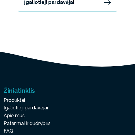
Įgaliotieji pardavėjai
Žiniatinklis
Produktai
Įgaliotieji pardavėjai
Apie mus
Patarimai ir gudrybės
FAQ