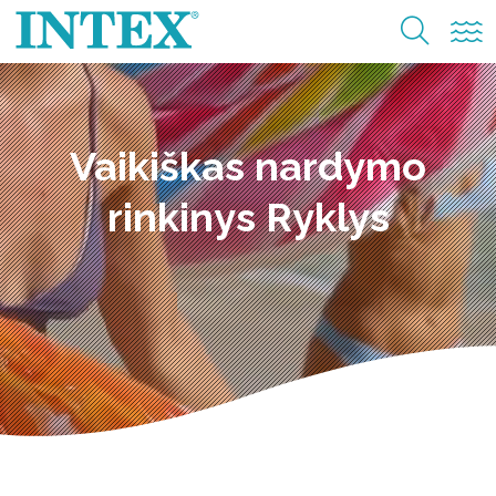
Vaikiškas nardymo
rinkinys Ryklys