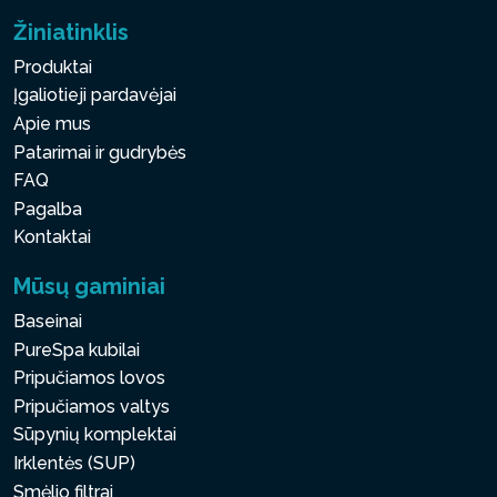
Žiniatinklis
Produktai
Įgaliotieji pardavėjai
Apie mus
Patarimai ir gudrybės
FAQ
Pagalba
Kontaktai
Mūsų gaminiai
Baseinai
PureSpa kubilai
Pripučiamos lovos
Pripučiamos valtys
Sūpynių komplektai
Irklentės (SUP)
Smėlio filtrai