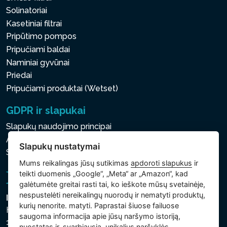
Solinatoriai
Kasetiniai filtrai
Pripūtimo pompos
Pripučiami baldai
Naminiai gyvūnai
Priedai
Pripučiami produktai (Wetset)
GDPR ir slapukai
Slapukų naudojimo principai
Asmens ir kitų tvarkomų duomenų apsaugos politika
Slapukų nustatymai
Slapukų nustatymai
Mums reikalingas jūsų sutikimas
apdoroti slapukus
ir
teikti duomenis „Google“, „Meta“ ar „Amazon“, kad
galėtumėte greitai rasti tai, ko ieškote mūsų svetainėje,
nespustelėti nereikalingų nuorodų ir nematyti produktų,
Intex Trading, s.r.o.
kurių nenorite. matyti. Paprastai šiuose failuose
Hradecká 2526/3
saugoma informacija apie jūsų naršymo istoriją,
130 00 Praha 3
nuostatas ir, svarbiausia, unikalius naršyklės