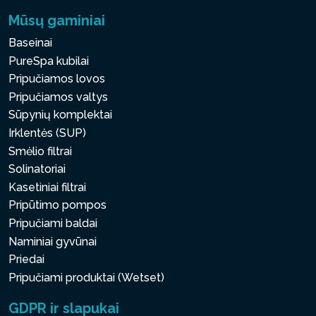
Mūsų gaminiai
Baseinai
PureSpa kubilai
Pripučiamos lovos
Pripučiamos valtys
Sūpynių komplektai
Irklentės (SUP)
Smėlio filtrai
Solinatoriai
Kasetiniai filtrai
Pripūtimo pompos
Pripučiami baldai
Naminiai gyvūnai
Priedai
Pripučiami produktai (Wetset)
GDPR ir slapukai