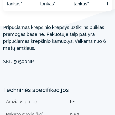
Pripučiamas krepšinio krepšys užtikrins puikias
pramogas baseine. Pakuotėje taip pat yra
pripučiamas krepšinio kamuolys. Vaikams nuo 6
metų amžiaus.
SKU
56500NP
Techninės specifikacijos
Amžiaus grupė
6+
Paketo svoris (kg)
0.82