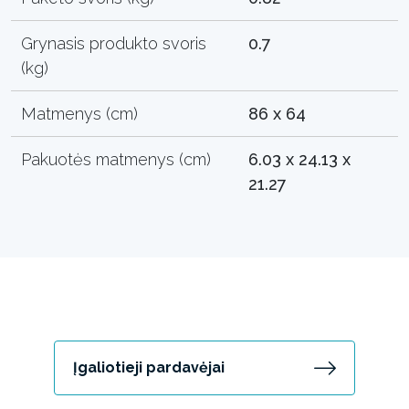
Grynasis produkto svoris
0.7
(kg)
Matmenys (cm)
86 x 64
Pakuotės matmenys (cm)
6.03 x 24.13 x
21.27
Įgaliotieji pardavėjai