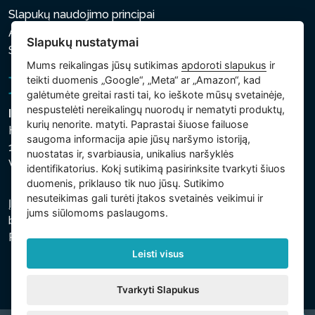
Slapukų naudojimo principai
Asmens ir kitų tvarkomų duomenų apsaugos politika
Slapukų nustatymai
Slapukų nustatymai
Mums reikalingas jūsų sutikimas
apdoroti slapukus
ir
teikti duomenis „Google“, „Meta“ ar „Amazon“, kad
galėtumėte greitai rasti tai, ko ieškote mūsų svetainėje,
nespustelėti nereikalingų nuorodų ir nematyti produktų,
Intex Trading, s.r.o.
kurių nenorite. matyti. Paprastai šiuose failuose
Hradecká 2526/3
saugoma informacija apie jūsų naršymo istoriją,
130 00 Praha 3
nuostatas ir, svarbiausia, unikalius naršyklės
Vinohrady - Česká republika
identifikatorius. Kokį sutikimą pasirinksite tvarkyti šiuos
duomenis, priklauso tik nuo jūsų. Sutikimo
nesuteikimas gali turėti įtakos svetainės veikimui ir
Įmonė įregistruota Prahos miesto teisme, C skyriuje,
jums siūlomoms paslaugoms.
bylos numeris 74759. regsitracijos numeris: 26150808,
PVM kodas: CZ26150808.
Leisti visus
Tvarkyti Slapukus