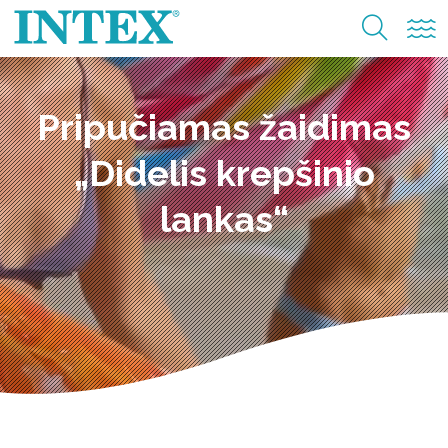
Pripučiamas žaidimas
„Didelis krepšinio
lankas“