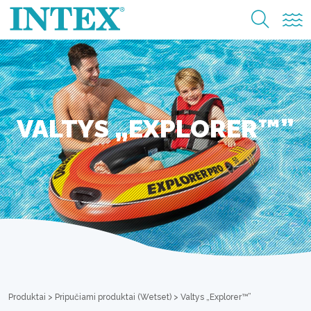
VALTYS „EXPLORER™”
Produktai
>
Pripučiami produktai (Wetset)
>
Valtys „Explorer™”