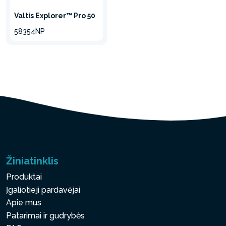
Valtis Explorer™ Pro 50
58354NP
Žiniatinklis
Produktai
Įgaliotieji pardavėjai
Apie mus
Patarimai ir gudrybės