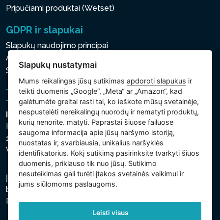
Pripučiami produktai (Wetset)
GDPR ir slapukai
Slapukų naudojimo principai
Asmens ir kitų tvarkomų duomenų apsaugos politika
Slapukų nustatymai
Slapukų nustatymai
Mums reikalingas jūsų sutikimas
apdoroti slapukus
ir
teikti duomenis „Google“, „Meta“ ar „Amazon“, kad
galėtumėte greitai rasti tai, ko ieškote mūsų svetainėje,
nespustelėti nereikalingų nuorodų ir nematyti produktų,
Intex Trading, s.r.o.
kurių nenorite. matyti. Paprastai šiuose failuose
Hradecká 2526/3
saugoma informacija apie jūsų naršymo istoriją,
130 00 Praha 3
nuostatas ir, svarbiausia, unikalius naršyklės
Vinohrady - Česká republika
identifikatorius. Kokį sutikimą pasirinksite tvarkyti šiuos
duomenis, priklauso tik nuo jūsų. Sutikimo
nesuteikimas gali turėti įtakos svetainės veikimui ir
Įmonė įregistruota Prahos miesto teisme, C skyriuje,
jums siūlomoms paslaugoms.
bylos numeris 74759. regsitracijos numeris: 26150808,
PVM kodas: CZ26150808.
Leisti visus