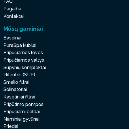
FAQ
Pagalba
Kontaktai
Mūsų gaminiai
Baseinai
PureSpa kubilai
Pripučiamos lovos
Pripučiamos valtys
Sūpynių komplektai
Irklentės (SUP)
Smėlio filtrai
Solinatoriai
Kasetiniai filtrai
Pripūtimo pompos
Pripučiami baldai
Naminiai gyvūnai
Priedai