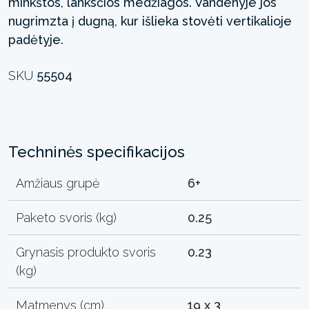
minkštos, lanksčios medžiagos. Vandenyje jos
nugrimzta į dugną, kur išlieka stovėti vertikalioje
padėtyje.
SKU
55504
Techninės specifikacijos
Amžiaus grupė
6+
Paketo svoris (kg)
0.25
Grynasis produkto svoris
0.23
(kg)
Matmenys (cm)
19 x 3