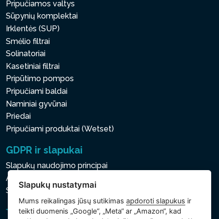
Pripučiamos valtys
Sūpynių komplektai
Irklentės (SUP)
Smėlio filtrai
Solinatoriai
Kasetiniai filtrai
Pripūtimo pompos
Pripučiami baldai
Naminiai gyvūnai
Priedai
Pripučiami produktai (Wetset)
GDPR ir slapukai
Slapukų naudojimo principai
Asmens ir kitų tvarkomų duomenų apsaugos politika
Slapukų nustatymai
Slapukų nustatymai
Mums reikalingas jūsų sutikimas
apdoroti slapukus
ir
teikti duomenis „Google“, „Meta“ ar „Amazon“, kad