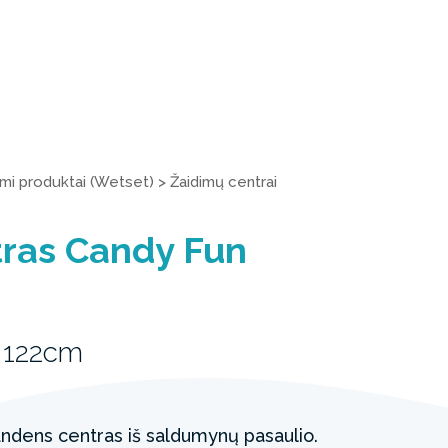
ami produktai (Wetset)
>
Žaidimų centrai
tras Candy Fun
 122cm
ndens centras iš saldumynų pasaulio.