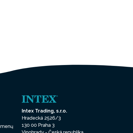
Intex Trading, s.r.o.
Hradecká 2526/3
130 00 Praha 3
uomenų
Vinohrady - Česká republika