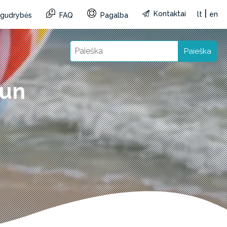
|
Kontaktai
lt
en
r gudrybės
FAQ
Pagalba
Paieška
Fun