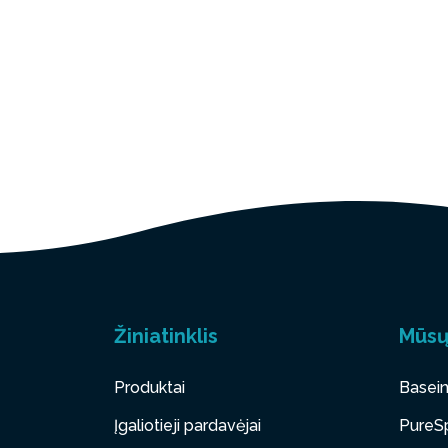
Žiniatinklis
Mūsų
Produktai
Basein
Įgaliotieji pardavėjai
PureSp