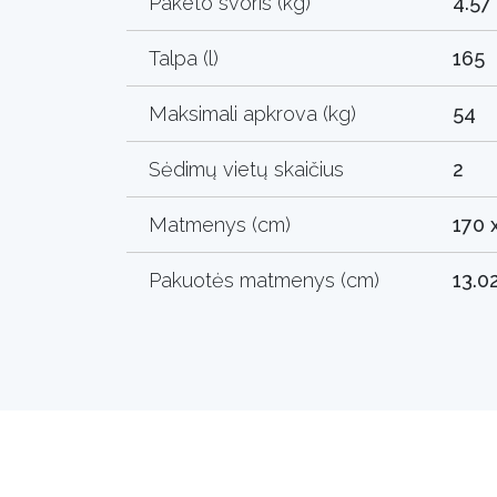
Paketo svoris (kg)
4.57
Talpa (l)
165
Maksimali apkrova (kg)
54
Sėdimų vietų skaičius
2
Matmenys (cm)
170 
Pakuotės matmenys (cm)
13.0