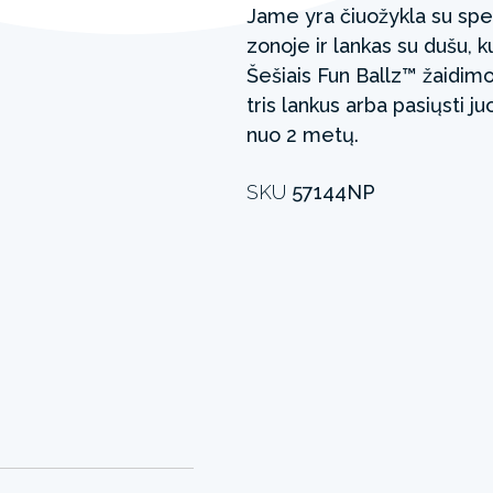
Jame yra čiuožykla su spe
zonoje ir lankas su dušu, k
Šešiais Fun Ballz™ žaidimo 
tris lankus arba pasiųsti 
nuo 2 metų.
SKU
57144NP