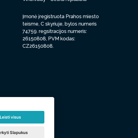
Įmonė įregistruota Prahos miesto
teisme, C skyriuje, bylos numeris
74759. regsitracijos numeris:
26150808, PVM kodas:
CZ26150808.
Leisti visus
rkyti Slapukus