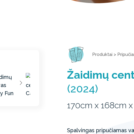
Produktai
>
Pripuči
Žaidimų cen
(2024)
170cm x 168cm x
Spalvingas pripučiamas va