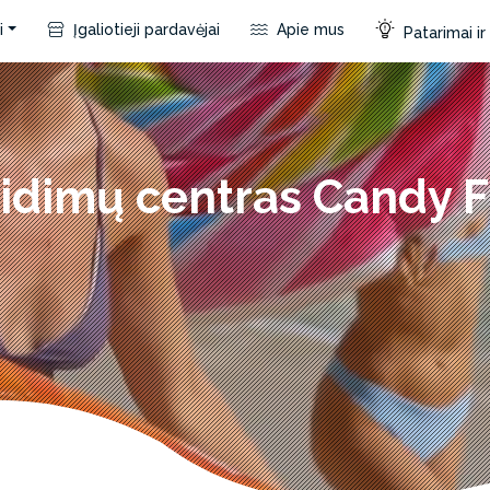
i
Įgaliotieji pardavėjai
Apie mus
Patarimai i
idimų centras Candy 