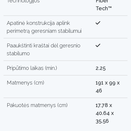
Technologijos
Fiber
Tech™
Apatinė konstrukcija aplink
perimetrą geresniam stabilumui
Paaukštinti kraštai dėl geresnio
stabilumo
Pripūtimo laikas (min.)
2.25
Matmenys (cm)
191 x 99 x
46
Pakuotės matmenys (cm)
17.78 x
40.64 x
35.56