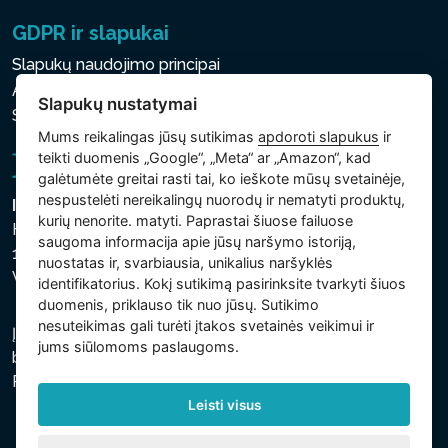
GDPR ir slapukai
Slapukų naudojimo principai
Asmens ir kitų tvarkomų duomenų apsaugos politika
Slapukų nustatymai
Slapukų nustatymai
Mums reikalingas jūsų sutikimas
apdoroti slapukus
ir
teikti duomenis „Google“, „Meta“ ar „Amazon“, kad
galėtumėte greitai rasti tai, ko ieškote mūsų svetainėje,
nespustelėti nereikalingų nuorodų ir nematyti produktų,
Intex Trading, s.r.o.
kurių nenorite. matyti. Paprastai šiuose failuose
Hradecká 2526/3
saugoma informacija apie jūsų naršymo istoriją,
130 00 Praha 3
nuostatas ir, svarbiausia, unikalius naršyklės
Vinohrady - Česká republika
identifikatorius. Kokį sutikimą pasirinksite tvarkyti šiuos
duomenis, priklauso tik nuo jūsų. Sutikimo
nesuteikimas gali turėti įtakos svetainės veikimui ir
Įmonė įregistruota Prahos miesto teisme, C skyriuje,
jums siūlomoms paslaugoms.
bylos numeris 74759. regsitracijos numeris: 26150808,
PVM kodas: CZ26150808.
Leisti visus