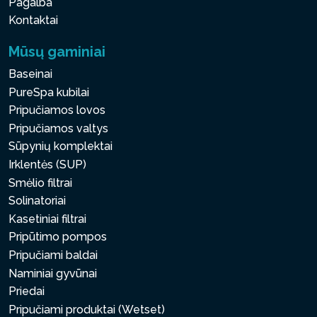
Pagalba
Kontaktai
Mūsų gaminiai
Baseinai
PureSpa kubilai
Pripučiamos lovos
Pripučiamos valtys
Sūpynių komplektai
Irklentės (SUP)
Smėlio filtrai
Solinatoriai
Kasetiniai filtrai
Pripūtimo pompos
Pripučiami baldai
Naminiai gyvūnai
Priedai
Pripučiami produktai (Wetset)