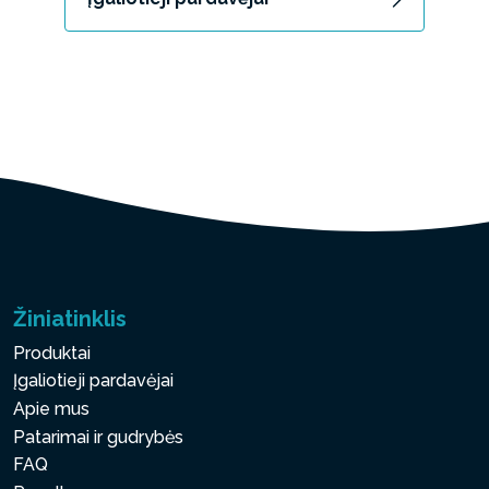
Žiniatinklis
Produktai
Įgaliotieji pardavėjai
Apie mus
Patarimai ir gudrybės
FAQ