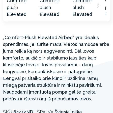
„Comfort-Plush Elevated Airbed“ yra idealus
sprendimas, jei turite mažai vietos namuose arba
jums reikia ką nors apgyvendinti. Dėl lovos
komforto, aukščio ir stabilumo jausities kaip
klasikinėje lovoje, lovos privalumai – daug
lengvesnė, kompaktiškesnė ir patogesnė.
Lengvai prisitaiko prie kūno ir užtikrina ramų
miegą patvaria struktūra ir minkštu paviršiumi.
Naudodami įmontuotą pompą galite greitai
pripūsti ir išleisti orą iš pripučiamos lovos.
SKU
64412ND
SPALVA
Šviesiai pilka