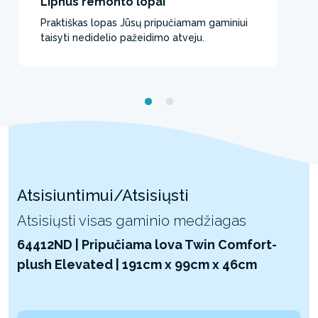
Lipnūs remonto lopai
Praktiškas lopas Jūsų pripučiamam gaminiui
taisyti nedidelio pažeidimo atveju.
Atsisiuntimui/Atsisiųsti
Atsisiųsti visas gaminio medžiagas
64412ND | Pripučiama lova Twin Comfort-
plush Elevated | 191cm x 99cm x 46cm