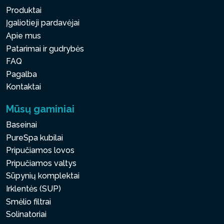
Produktai
Įgaliotieji pardavėjai
Apie mus
Patarimai ir gudrybės
FAQ
Pagalba
Kontaktai
Mūsų gaminiai
Baseinai
PureSpa kubilai
Pripučiamos lovos
Pripučiamos valtys
Sūpynių komplektai
Irklentės (SUP)
Smėlio filtrai
Solinatoriai