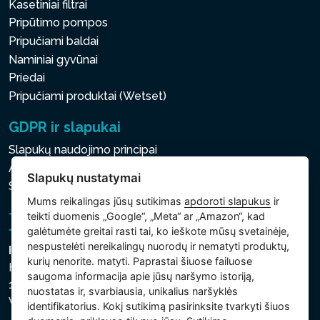
Kasetiniai filtrai
Pripūtimo pompos
Pripučiami baldai
Naminiai gyvūnai
Priedai
Pripučiami produktai (Wetset)
GDPR ir slapukai
Slapukų naudojimo principai
Asmens ir kitų tvarkomų duomenų apsaugos politika
Slapukų nustatymai
Slapukų nustatymai
Mums reikalingas jūsų sutikimas
apdoroti slapukus
ir
teikti duomenis „Google“, „Meta“ ar „Amazon“, kad
galėtumėte greitai rasti tai, ko ieškote mūsų svetainėje,
nespustelėti nereikalingų nuorodų ir nematyti produktų,
Intex Trading, s.r.o.
kurių nenorite. matyti. Paprastai šiuose failuose
Hradecká 2526/3
saugoma informacija apie jūsų naršymo istoriją,
130 00 Praha 3
nuostatas ir, svarbiausia, unikalius naršyklės
Vinohrady - Česká republika
identifikatorius. Kokį sutikimą pasirinksite tvarkyti šiuos