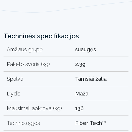
Techninės specifikacijos
Amžiaus grupė
suaugęs
Paketo svoris (kg)
2.39
Spalva
Tamsiai žalia
Dydis
Maža
Maksimali apkrova (kg)
136
Technologijos
Fiber Tech™