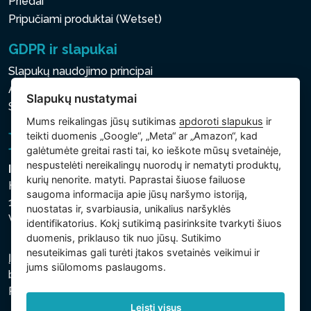
Priedai
Pripučiami produktai (Wetset)
GDPR ir slapukai
Slapukų naudojimo principai
Asmens ir kitų tvarkomų duomenų apsaugos politika
Slapukų nustatymai
Slapukų nustatymai
Mums reikalingas jūsų sutikimas
apdoroti slapukus
ir
teikti duomenis „Google“, „Meta“ ar „Amazon“, kad
galėtumėte greitai rasti tai, ko ieškote mūsų svetainėje,
nespustelėti nereikalingų nuorodų ir nematyti produktų,
Intex Trading, s.r.o.
kurių nenorite. matyti. Paprastai šiuose failuose
Hradecká 2526/3
saugoma informacija apie jūsų naršymo istoriją,
130 00 Praha 3
nuostatas ir, svarbiausia, unikalius naršyklės
Vinohrady - Česká republika
identifikatorius. Kokį sutikimą pasirinksite tvarkyti šiuos
duomenis, priklauso tik nuo jūsų. Sutikimo
nesuteikimas gali turėti įtakos svetainės veikimui ir
Įmonė įregistruota Prahos miesto teisme, C skyriuje,
jums siūlomoms paslaugoms.
bylos numeris 74759. regsitracijos numeris: 26150808,
PVM kodas: CZ26150808.
Leisti visus