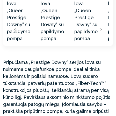
Pripučiama „Prestige Downy“ serijos lova su
nuimama daugiafunkce pompa idealiai tinka
kelionėms ir poilsiui namuose. Lovą sudaro
tūkstančiai patvarių patentuotos „Fiber-Tech™“
konstrukcijos pluoštų, teikiančių atramą per visą
kūno ilgį. Paviršiaus aksominio minkštumo pojūtis
garantuoja patogų miegą. Įdomiausia savybė –
praktiška pripūtimo pompa, kuria galima pripūsti