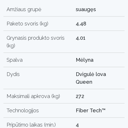
Amžiaus grupė
suaugęs
Paketo svoris (kg)
4.48
Grynasis produkto svoris
4.01
(kg)
Spalva
Mėlyna
Dydis
Dvigulė lova
Queen
Maksimali apkrova (kg)
272
Technologijos
Fiber Tech™
Pripūtimo laikas (min.)
4