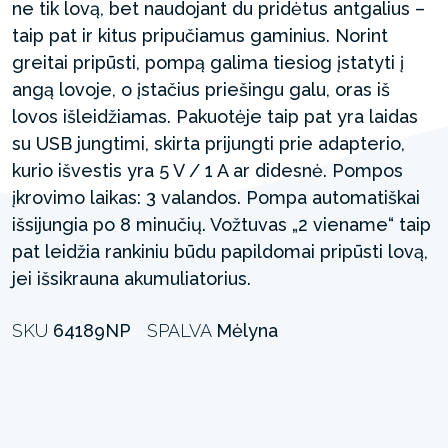
ne tik lovą, bet naudojant du pridėtus antgalius –
taip pat ir kitus pripučiamus gaminius. Norint
greitai pripūsti, pompą galima tiesiog įstatyti į
angą lovoje, o įstačius priešingu galu, oras iš
lovos išleidžiamas. Pakuotėje taip pat yra laidas
su USB jungtimi, skirta prijungti prie adapterio,
kurio išvestis yra 5 V / 1 A ar didesnė. Pompos
įkrovimo laikas: 3 valandos. Pompa automatiškai
išsijungia po 8 minučių. Vožtuvas „2 viename“ taip
pat leidžia rankiniu būdu papildomai pripūsti lovą,
jei išsikrauna akumuliatorius.
SKU
64189NP
SPALVA
Mėlyna