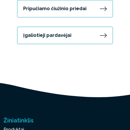
Pripučiamo čiužinio priedai
Įgaliotieji pardavėjai
Žiniatinklis
Produktai