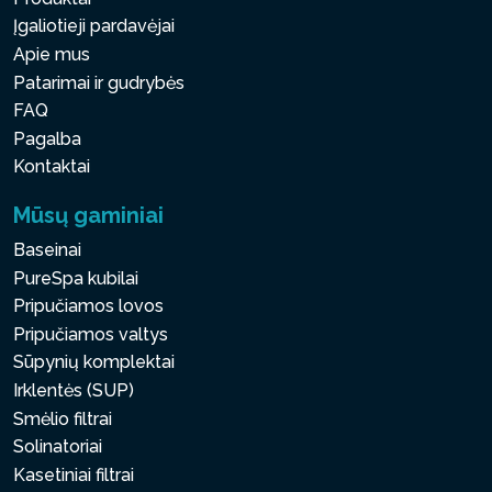
Įgaliotieji pardavėjai
Apie mus
Patarimai ir gudrybės
FAQ
Pagalba
Kontaktai
Mūsų gaminiai
Baseinai
PureSpa kubilai
Pripučiamos lovos
Pripučiamos valtys
Sūpynių komplektai
Irklentės (SUP)
Smėlio filtrai
Solinatoriai
Kasetiniai filtrai