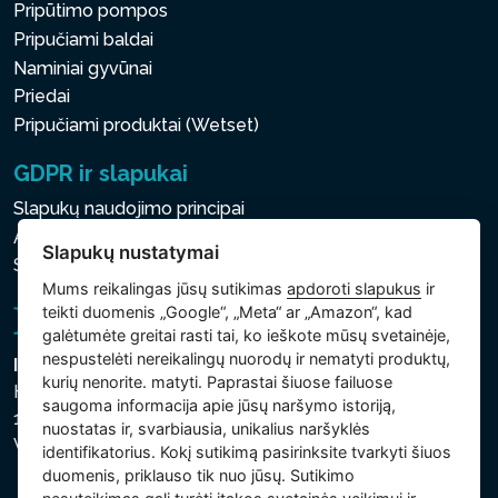
Pripūtimo pompos
Pripučiami baldai
Naminiai gyvūnai
Priedai
Pripučiami produktai (Wetset)
GDPR ir slapukai
Slapukų naudojimo principai
Asmens ir kitų tvarkomų duomenų apsaugos politika
Slapukų nustatymai
Slapukų nustatymai
Mums reikalingas jūsų sutikimas
apdoroti slapukus
ir
teikti duomenis „Google“, „Meta“ ar „Amazon“, kad
galėtumėte greitai rasti tai, ko ieškote mūsų svetainėje,
nespustelėti nereikalingų nuorodų ir nematyti produktų,
Intex Trading, s.r.o.
kurių nenorite. matyti. Paprastai šiuose failuose
Hradecká 2526/3
saugoma informacija apie jūsų naršymo istoriją,
130 00 Praha 3
nuostatas ir, svarbiausia, unikalius naršyklės
Vinohrady - Česká republika
identifikatorius. Kokį sutikimą pasirinksite tvarkyti šiuos
duomenis, priklauso tik nuo jūsų. Sutikimo