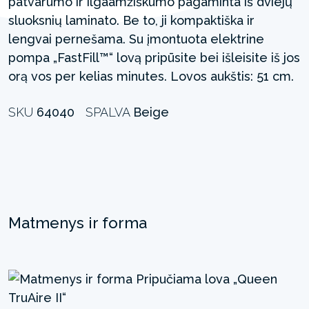
patvarumo ir ilgaamžiškumo pagaminta iš dviejų
sluoksnių laminato. Be to, ji kompaktiška ir
lengvai pernešama. Su įmontuota elektrine
pompa „FastFill™“ lovą pripūsite bei išleisite iš jos
orą vos per kelias minutes. Lovos aukštis: 51 cm.
SKU
64040
SPALVA
Beige
Matmenys ir forma