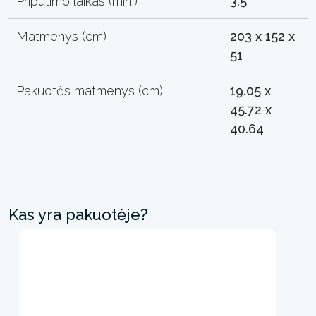
Pripūtimo laikas (min.)
3.5
Matmenys (cm)
203 x 152 x
51
Pakuotės matmenys (cm)
19.05 x
45.72 x
40.64
Kas yra pakuotėje?