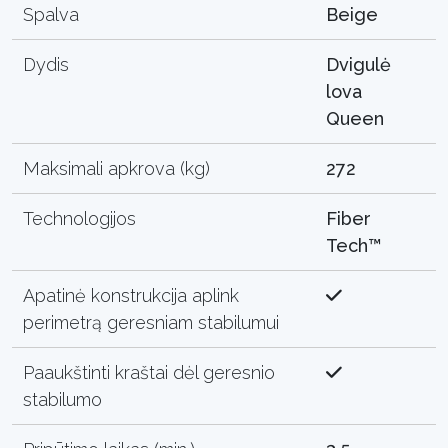
Spalva
Beige
Dydis
Dvigulė
lova
Queen
Maksimali apkrova (kg)
272
Technologijos
Fiber
Tech™
Apatinė konstrukcija aplink
perimetrą geresniam stabilumui
Paaukštinti kraštai dėl geresnio
stabilumo