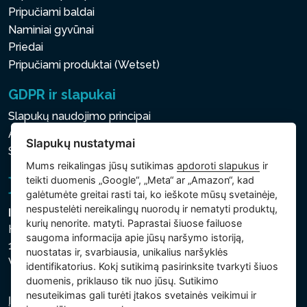
Pripučiami baldai
Naminiai gyvūnai
Priedai
Pripučiami produktai (Wetset)
GDPR ir slapukai
Slapukų naudojimo principai
Asmens ir kitų tvarkomų duomenų apsaugos politika
Slapukų nustatymai
Slapukų nustatymai
Mums reikalingas jūsų sutikimas
apdoroti slapukus
ir
teikti duomenis „Google“, „Meta“ ar „Amazon“, kad
galėtumėte greitai rasti tai, ko ieškote mūsų svetainėje,
nespustelėti nereikalingų nuorodų ir nematyti produktų,
Intex Trading, s.r.o.
kurių nenorite. matyti. Paprastai šiuose failuose
Hradecká 2526/3
saugoma informacija apie jūsų naršymo istoriją,
130 00 Praha 3
nuostatas ir, svarbiausia, unikalius naršyklės
Vinohrady - Česká republika
identifikatorius. Kokį sutikimą pasirinksite tvarkyti šiuos
duomenis, priklauso tik nuo jūsų. Sutikimo
nesuteikimas gali turėti įtakos svetainės veikimui ir
Įmonė įregistruota Prahos miesto teisme, C skyriuje,