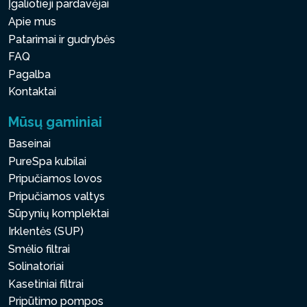
Įgaliotieji pardavėjai
Apie mus
Patarimai ir gudrybės
FAQ
Pagalba
Kontaktai
Mūsų gaminiai
Baseinai
PureSpa kubilai
Pripučiamos lovos
Pripučiamos valtys
Sūpynių komplektai
Irklentės (SUP)
Smėlio filtrai
Solinatoriai
Kasetiniai filtrai
Pripūtimo pompos