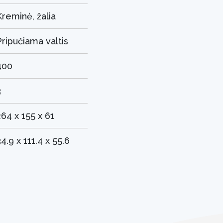
Kreminė, žalia
Pripučiama valtis
400
3
264 x 155 x 61
4.9 x 111.4 x 55.6