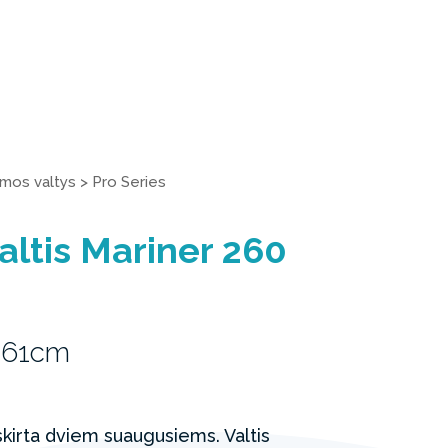
amos valtys
>
Pro Series
altis Mariner 260
 61cm
 skirta dviem suaugusiems. Valtis