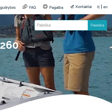
|
Kontaktai
lt
en
r gudrybės
FAQ
Pagalba
Paieška
 260