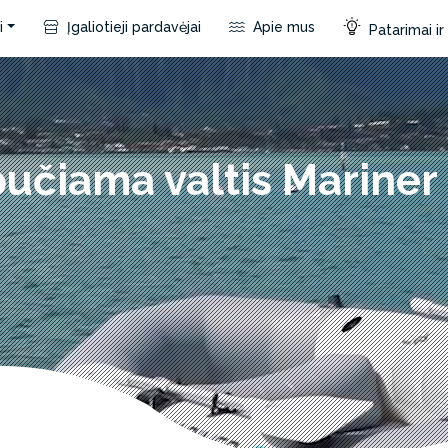
i
Įgaliotieji pardavėjai
Apie mus
Patarimai i
pučiama valtis Mariner