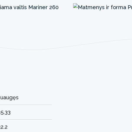
suaugęs
35.33
32.2