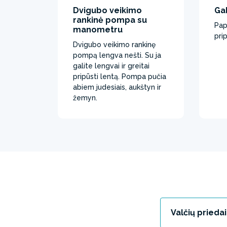
Dvigubo veikimo
Ga
rankinė pompa su
Pap
manometru
pri
Dvigubo veikimo rankinę
pompą lengva nešti. Su ja
galite lengvai ir greitai
pripūsti lentą. Pompa pučia
abiem judesiais, aukštyn ir
žemyn.
Valčių priedai