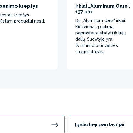
benimo krepšys
Irklai „Aluminum Oars“,
137 cm
rastas krepšys
Du „Aluminum Oars“ irklai.
pūstam produktui nešti.
Kiekvieną jų galima
paprastai sustatyti iš trijų
dalių. Sudėtyje yra
tvirtinimo prie valties
saugos įtaisas.
Įgaliotieji pardavėjai