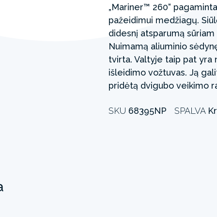
„Mariner™ 260“ pagaminta 
pažeidimui medžiagų. Siūlė
didesnį atsparumą sūriam 
Nuimamą aliuminio sėdynę le
tvirta. Valtyje taip pat yra 
išleidimo vožtuvas. Ją gali
pridėtą dvigubo veikimo 
SKU
68395NP
SPALVA
Kr
a