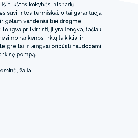
iš aukštos kokybės, atsparių
s suvirintos termiškai, o tai garantuoja
ir gėlam vandeniui bei drėgmei.
ngva pritvirtinti, ji yra lengva, tačiau
nešimo rankenos, irklų laikikliai ir
te greitai ir lengvai pripūsti naudodami
rankinę pompą.
eminė, žalia