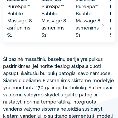
Ši bazinė masažinių baseinų serija yra puikus
pasirinkimas, jei norite tiesiog atsipalaiduoti
apsupti įkaitusių burbulų patogiai savo namuose.
Šiame dideliame 8 asmenims skirtame modelyje
yra įmontuota 170 galingų burbuliukų. Su lengvai
valdomu valdymo skydeliu galite patogiai
nustatyti norimą temperatūrą. Integruota
vandens valymo sistema neleidžia susidaryti
kietam vandeniui, o su titano elementu šį modelį