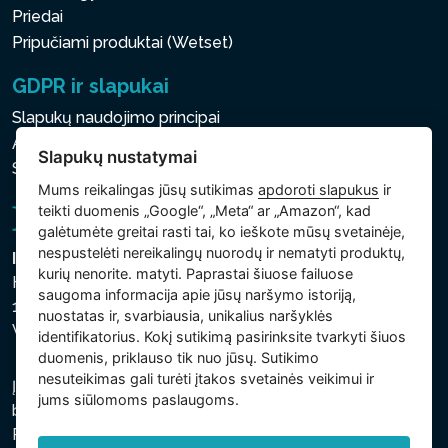
Priedai
Pripučiami produktai (Wetset)
GDPR ir slapukai
Slapukų naudojimo principai
Asmens ir kitų tvarkomų duomenų apsaugos politika
Slapukų nustatymai
Slapukų nustatymai
Mums reikalingas jūsų sutikimas
apdoroti slapukus
ir
teikti duomenis „Google“, „Meta“ ar „Amazon“, kad
galėtumėte greitai rasti tai, ko ieškote mūsų svetainėje,
nespustelėti nereikalingų nuorodų ir nematyti produktų,
Intex Trading, s.r.o.
kurių nenorite. matyti. Paprastai šiuose failuose
Hradecká 2526/3
saugoma informacija apie jūsų naršymo istoriją,
130 00 Praha 3
nuostatas ir, svarbiausia, unikalius naršyklės
Vinohrady - Česká republika
identifikatorius. Kokį sutikimą pasirinksite tvarkyti šiuos
duomenis, priklauso tik nuo jūsų. Sutikimo
nesuteikimas gali turėti įtakos svetainės veikimui ir
Įmonė įregistruota Prahos miesto teisme, C skyriuje,
jums siūlomoms paslaugoms.
bylos numeris 74759. regsitracijos numeris: 26150808,
PVM kodas: CZ26150808.