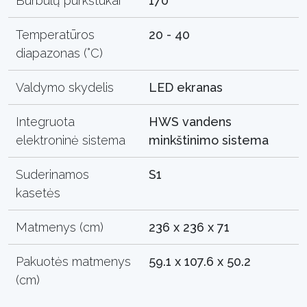
Burbulų purkštukai
170
Temperatūros
20 - 40
diapazonas (°C)
Valdymo skydelis
LED ekranas
Integruota
HWS vandens
elektroninė sistema
minkštinimo sistema
Suderinamos
S1
kasetės
Matmenys (cm)
236 x 236 x 71
Pakuotės matmenys
59.1 x 107.6 x 50.2
(cm)