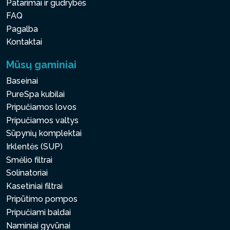
Patarimai ir gudrybės
FAQ
Pagalba
Kontaktai
Mūsų gaminiai
Baseinai
PureSpa kubilai
Pripučiamos lovos
Pripučiamos valtys
Sūpynių komplektai
Irklentės (SUP)
Smėlio filtrai
Solinatoriai
Kasetiniai filtrai
Pripūtimo pompos
Pripučiami baldai
Naminiai gyvūnai