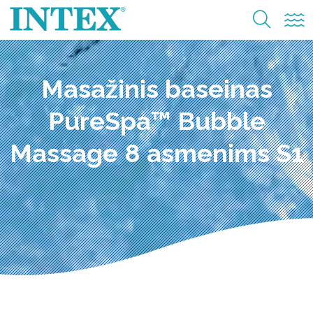
Masažinis baseinas
PureSpa™ Bubble
Massage 8 asmenims S1