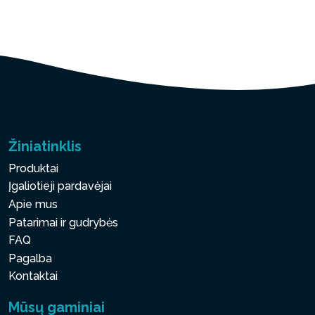
Žiniatinklis
Produktai
Įgaliotieji pardavėjai
Apie mus
Patarimai ir gudrybės
FAQ
Pagalba
Kontaktai
Mūsų gaminiai