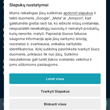
Asmens ir kitų tvarkomų duomenų apsaugos politika
Slapukų nustatymai
Slapukų nustatymai
Mums reikalingas jūsų sutikimas
apdoroti slapukus
ir
teikti duomenis „Google“, „Meta“ ar „Amazon“, kad
galėtumėte greitai rasti tai, ko ieškote mūsų svetainėje,
nespustelėti nereikalingų nuorodų ir nematyti produktų,
Intex Trading, s.r.o.
kurių nenorite. matyti. Paprastai šiuose failuose
Hradecká 2526/3
saugoma informacija apie jūsų naršymo istoriją,
130 00 Praha 3
nuostatas ir, svarbiausia, unikalius naršyklės
Vinohrady - Česká republika
identifikatorius. Kokį sutikimą pasirinksite tvarkyti šiuos
duomenis, priklauso tik nuo jūsų. Sutikimo
nesuteikimas gali turėti įtakos svetainės veikimui ir
Įmonė įregistruota Prahos miesto teisme, C skyriuje,
jums siūlomoms paslaugoms.
bylos numeris 74759. regsitracijos numeris: 26150808,
PVM kodas: CZ26150808.
Leisti visus
Tvarkyti Slapukus
Blokuoti visus
Copyright © 2026 INTEX TRADING s.r.o. All rights reserved.