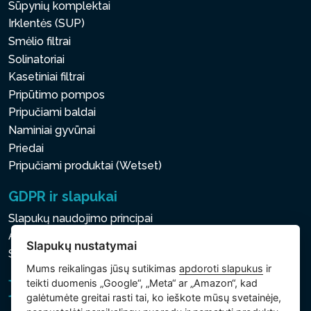
Sūpynių komplektai
Irklentės (SUP)
Smėlio filtrai
Solinatoriai
Kasetiniai filtrai
Pripūtimo pompos
Pripučiami baldai
Naminiai gyvūnai
Priedai
Pripučiami produktai (Wetset)
GDPR ir slapukai
Slapukų naudojimo principai
Asmens ir kitų tvarkomų duomenų apsaugos politika
Slapukų nustatymai
Slapukų nustatymai
Mums reikalingas jūsų sutikimas
apdoroti slapukus
ir
teikti duomenis „Google“, „Meta“ ar „Amazon“, kad
galėtumėte greitai rasti tai, ko ieškote mūsų svetainėje,