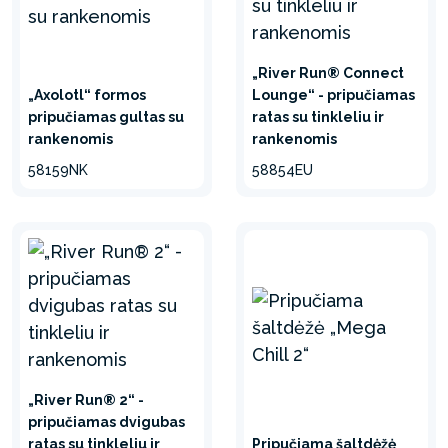
„River Run® Connect
„Axolotl“ formos
Lounge“ - pripučiamas
pripučiamas gultas su
ratas su tinkleliu ir
rankenomis
rankenomis
58159NK
58854EU
„River Run® 2“ -
pripučiamas dvigubas
ratas su tinkleliu ir
Pripučiama šaltdėžė