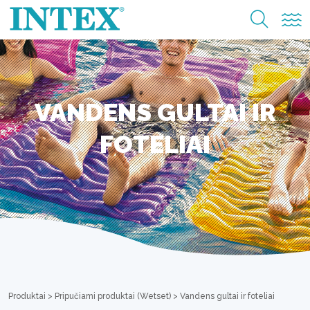
VANDENS GULTAI IR
FOTELIAI
Produktai
>
Pripučiami produktai (Wetset)
>
Vandens gultai ir foteliai