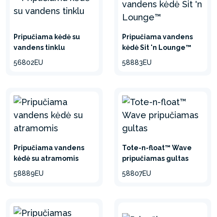
Pripučiama kėdė su
Pripučiama vandens
vandens tinklu
kėdė Sit 'n Lounge™
56802EU
58883EU
Pripučiama vandens
Tote-n-float™ Wave
kėdė su atramomis
pripučiamas gultas
58889EU
58807EU