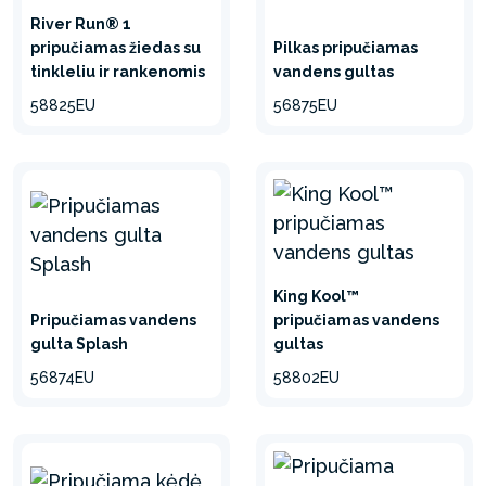
River Run® 1
pripučiamas žiedas su
Pilkas pripučiamas
tinkleliu ir rankenomis
vandens gultas
58825EU
56875EU
King Kool™
Pripučiamas vandens
pripučiamas vandens
gulta Splash
gultas
56874EU
58802EU