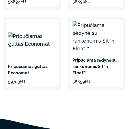
58894EU
58890EU
Pripučiama sėdynė su
Pripučiamas gultas
rankenomis Sit 'n
Economat
Float™
59703EU
58859EU