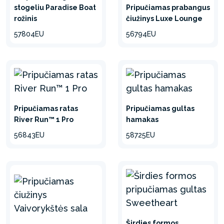
stogeliu Paradise Boat
Pripučiamas prabangus
rožinis
čiužinys Luxe Lounge
57804EU
56794EU
Pripučiamas ratas
Pripučiamas gultas
River Run™ 1 Pro
hamakas
56843EU
58725EU
Širdies formos