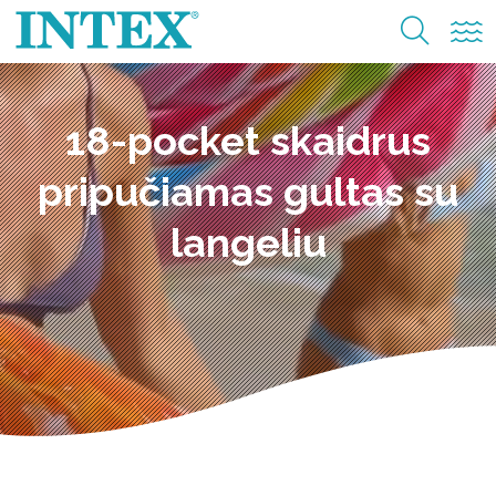
18-pocket skaidrus
pripučiamas gultas su
langeliu