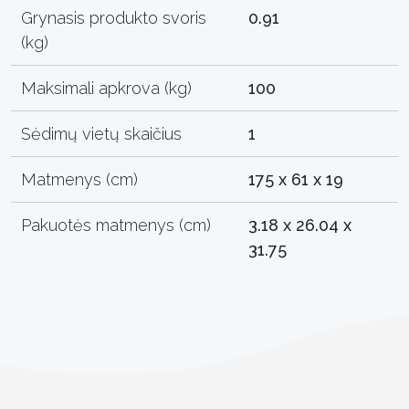
Grynasis produkto svoris
0.91
(kg)
Maksimali apkrova (kg)
100
Sėdimų vietų skaičius
1
Matmenys (cm)
175 x 61 x 19
Pakuotės matmenys (cm)
3.18 x 26.04 x
31.75