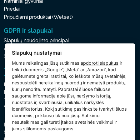
Naminiai gyvūnai
Priedai
Pripučiami produktai (Wetset)
GDPR ir slapukai
Slapukų naudojimo principai
Asmens ir kitų tvarkomų duomenų apsaugos politika
Slapukų nustatymai
Slapukų nustatymai
Mums reikalingas jūsų sutikimas
apdoroti slapukus
ir
teikti duomenis „Google“, „Meta“ ar „Amazon“, kad
galėtumėte greitai rasti tai, ko ieškote mūsų svetainėje,
nespustelėti nereikalingų nuorodų ir nematyti produktų,
Intex Trading, s.r.o.
kurių nenorite. matyti. Paprastai šiuose failuose
Hradecká 2526/3
saugoma informacija apie jūsų naršymo istoriją,
130 00 Praha 3
nuostatas ir, svarbiausia, unikalius naršyklės
Vinohrady - Česká republika
identifikatorius. Kokį sutikimą pasirinksite tvarkyti šiuos
duomenis, priklauso tik nuo jūsų. Sutikimo
nesuteikimas gali turėti įtakos svetainės veikimui ir
Įmonė įregistruota Prahos miesto teisme, C skyriuje,
jums siūlomoms paslaugoms.
bylos numeris 74759. regsitracijos numeris: 26150808,
PVM kodas: CZ26150808.