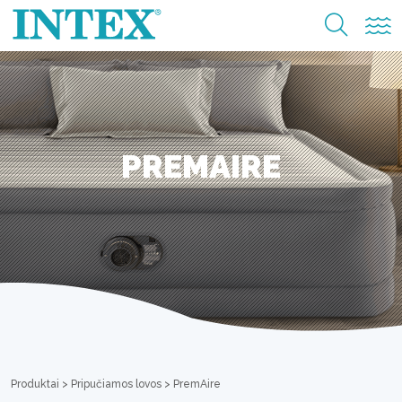
PREMAIRE
Produktai
>
Pripučiamos lovos
>
PremAire