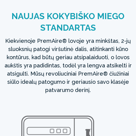
NAUJAS KOKYBIŠKO MIEGO
STANDARTAS
Kiekvienoje PremAire® lovoje yra minkštas, 2-jų
sluoksnių patogi viršutinė dalis, atitinkanti kūno
kontūrus, kad būtų geriau atsipalaiduoti, o lovos
aukštis yra padidintas, todėl yra lengva atsikelti ir
atsigulti. Mūsų revoliuciniai PremAire® čiužiniai
siūlo idealų patogumo ir geriausio savo klasėje
patvarumo derinį.