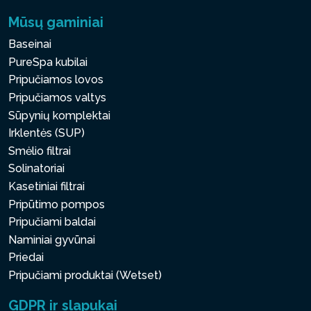
Mūsų gaminiai
Baseinai
PureSpa kubilai
Pripučiamos lovos
Pripučiamos valtys
Sūpynių komplektai
Irklentės (SUP)
Smėlio filtrai
Solinatoriai
Kasetiniai filtrai
Pripūtimo pompos
Pripučiami baldai
Naminiai gyvūnai
Priedai
Pripučiami produktai (Wetset)
GDPR ir slapukai