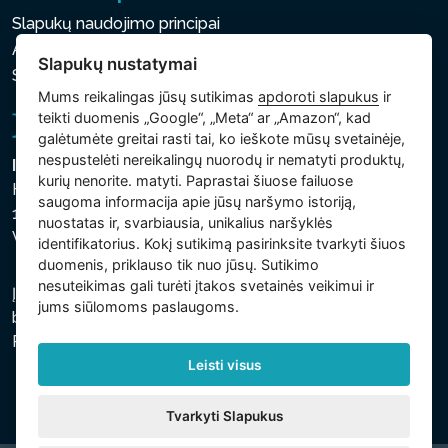
Slapukų naudojimo principai
Asmens ir kitų tvarkomų duomenų apsaugos politika
Slapukų nustatymai
Slapukų nustatymai
Mums reikalingas jūsų sutikimas
apdoroti slapukus
ir
teikti duomenis „Google“, „Meta“ ar „Amazon“, kad
galėtumėte greitai rasti tai, ko ieškote mūsų svetainėje,
nespustelėti nereikalingų nuorodų ir nematyti produktų,
Intex Trading, s.r.o.
kurių nenorite. matyti. Paprastai šiuose failuose
Hradecká 2526/3
saugoma informacija apie jūsų naršymo istoriją,
130 00 Praha 3
nuostatas ir, svarbiausia, unikalius naršyklės
Vinohrady - Česká republika
identifikatorius. Kokį sutikimą pasirinksite tvarkyti šiuos
duomenis, priklauso tik nuo jūsų. Sutikimo
nesuteikimas gali turėti įtakos svetainės veikimui ir
Įmonė įregistruota Prahos miesto teisme, C skyriuje,
jums siūlomoms paslaugoms.
bylos numeris 74759. regsitracijos numeris: 26150808,
PVM kodas: CZ26150808.
Leisti visus
Tvarkyti Slapukus