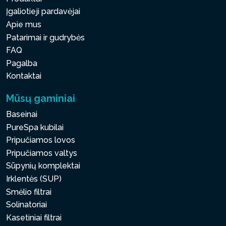
Įgaliotieji pardavėjai
Apie mus
Patarimai ir gudrybės
FAQ
Pagalba
Kontaktai
Mūsų gaminiai
Baseinai
PureSpa kubilai
Pripučiamos lovos
Pripučiamos valtys
Sūpynių komplektai
Irklentės (SUP)
Smėlio filtrai
Solinatoriai
Kasetiniai filtrai