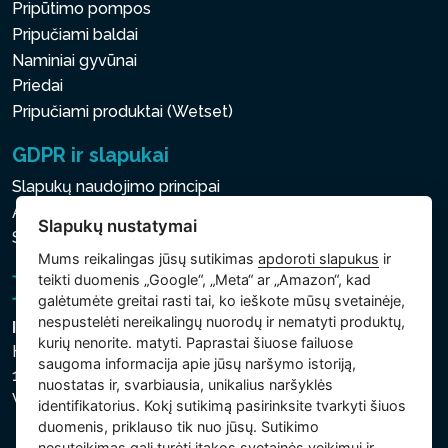
Pripūtimo pompos
Pripučiami baldai
Naminiai gyvūnai
Priedai
Pripučiami produktai (Wetset)
GDPR ir slapukai
Slapukų naudojimo principai
Asmens ir kitų tvarkomų duomenų apsaugos politika
Slapukų nustatymai
Slapukų nustatymai
Mums reikalingas jūsų sutikimas
apdoroti slapukus
ir
teikti duomenis „Google“, „Meta“ ar „Amazon“, kad
galėtumėte greitai rasti tai, ko ieškote mūsų svetainėje,
nespustelėti nereikalingų nuorodų ir nematyti produktų,
Intex Trading, s.r.o.
kurių nenorite. matyti. Paprastai šiuose failuose
Hradecká 2526/3
saugoma informacija apie jūsų naršymo istoriją,
130 00 Praha 3
nuostatas ir, svarbiausia, unikalius naršyklės
Vinohrady - Česká republika
identifikatorius. Kokį sutikimą pasirinksite tvarkyti šiuos
duomenis, priklauso tik nuo jūsų. Sutikimo
nesuteikimas gali turėti įtakos svetainės veikimui ir