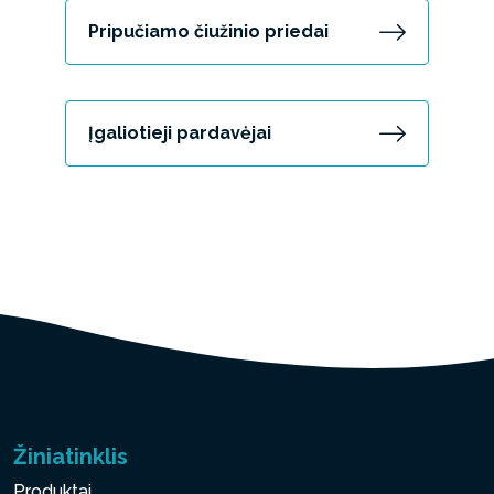
Pripučiamo čiužinio priedai
Įgaliotieji pardavėjai
Žiniatinklis
Produktai