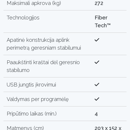
Maksimali apkrova (kg)
272
Technologijos
Fiber
Tech™
Apatinė konstrukcija aplink
perimetrą geresniam stabilumui
Paaukštinti kraštai dėl geresnio
stabilumo
USB jungtis įkrovimui
Valdymas per programėlę
Pripūtimo laikas (min.)
4
Matmenys (cm)
203 x 152 x