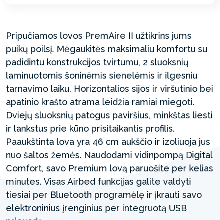
Pripučiamos lovos PremAire II užtikrins jums
puikų poilsį. Mėgaukitės maksimaliu komfortu su
padidintu konstrukcijos tvirtumu, 2 sluoksnių
laminuotomis šoninėmis sienelėmis ir ilgesniu
tarnavimo laiku. Horizontalios sijos ir viršutinio bei
apatinio krašto atrama leidžia ramiai miegoti.
Dviejų sluoksnių patogus paviršius, minkštas liesti
ir lankstus prie kūno prisitaikantis profilis.
Paaukštinta lova yra 46 cm aukščio ir izoliuoja jus
nuo šaltos žemės. Naudodami vidinpompą Digital
Comfort, savo Premium lovą paruošite per kelias
minutes. Visas Airbed funkcijas galite valdyti
tiesiai per Bluetooth programėlę ir įkrauti savo
elektroninius įrenginius per integruotą USB